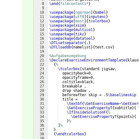
8
\end
{
filecontents*
}
9
10
\usepackage
[
ngerman
]
{
babel
}
11
\usepackage
[
utf8
]
{
inputenc
}
12
\usepackage
[
most
]
{
tcolorbox
}
13
\usepackage
{
xsim
}
14
\usepackage
{
multicol
}
15
\usepackage
{
tikz
}
16
\usepackage
{
datatool
}
17
\DTLsetseparator
{
,
}
18
\DTLloaddb
{
namelist
}
{
test.csv
}
19
20
%Aufgabenumgebung
21
\DeclareExerciseEnvironmentTemplate
{
klaus
22
{
%
23
\tcolorbox
[
standard jigsaw,
24
  opacityback=0,
25
  opacityframe=0,
26
  coltitle=black,
27
  breakable ,
28
  drop shadow ,
29
  beforeafter skip = .5
\baselineskip
 
30
  title = 
31
\textbf
{
\GetExerciseName
~
\GetExer
32
\GetExercisePropertyT
{
subtitle
}
{
33
\IfInsideSolutionF
{
%
34
\GetExercisePropertyT
{
points
}
{
35
}
%
36
]
%
37
}
38
{
\endtcolorbox
}
39