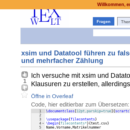
Willkommen, er
Fragen
The
xsim und Datatool führen zu fal
und mehrfacher Zählung
Ich versuche mit xsim und Datatoo
1
Klausuren zu erstellen, allerdings
Öffne in Overleaf
Code, hier editierbar zum Übersetzen:
1
\documentclass
[
12pt,parskip=true
]
{
scrartc
2
3
\usepackage
{
filecontents
}
4
\begin
{
filecontents*
}
{
test.csv
}
5
Name,Vorname,Matrikelnummer