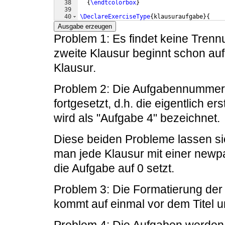
38
{
\endtcolorbox
}
39
40
\DeclareExerciseType
{
klausuraufgabe
}
{
41
  exercise-env = aufgabe ,
Ausgabe erzeugen
Problem 1: Es findet keine Trennu
zweite Klausur beginnt schon auf 
Klausur.
Problem 2: Die Aufgabennummerie
fortgesetzt, d.h. die eigentlich e
wird als "Aufgabe 4" bezeichnet.
Diese beiden Probleme lassen sic
man jede Klausur mit einer newp
die Aufgabe auf 0 setzt.
Problem 3: Die Formatierung der A
kommt auf einmal vor dem Titel 