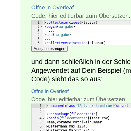
Öffne in Overleaf
Code, hier editierbar zum Übersetzen:
1
\collectexercises
{
klausur
}
2
\begin
{
aufgabe
}
3
  ...
4
\end
{
aufgabe
}
5
...
6
\collectexercisesstop
{
klausur
}
Ausgabe erzeugen
und dann schließlich in der Schle
Angewendet auf Dein Beispiel (m
Code) sieht das so aus:
Öffne in Overleaf
Code, hier editierbar zum Übersetzen:
1
\documentclass
[
12pt,parskip=true
]
{
scrartc
2
3
\usepackage
{
filecontents
}
4
\begin
{
filecontents*
}
{
test.csv
}
5
Name,Vorname,Matrikelnummer
6
Mustermann,Max,12345
7
Musterfrau,Margit,23456