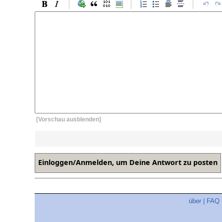
[Vorschau ausblenden]
über
|
FAQ