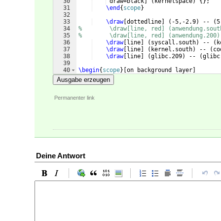
30
 draw=black
]
(
kernelspace
)
{
}
;
31
\end
{
scope
}
32
33
\draw
[
dottedline
]
(
-5,-2.9
)
 -- 
(
5
34
%        \draw[line, red] (anwendung.sout
35
%        \draw[line, red] (anwendung.200)
36
\draw
[
line
]
(
syscall.south
)
 -- 
(
k
37
\draw
[
line
]
(
kernel.south
)
 -- 
(
co
38
\draw
[
line
]
(
glibc.209
)
 -- 
(
glibc
39
40
\begin
{
scope
}
[
on background layer
]
41
\draw
[
line, red
]
(
anwendung.center
)
 -- 
(
a
Ausgabe erzeugen
Permanenter link
Deine Antwort