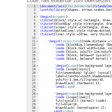
Code, hier editierbar zum Übersetzen:
1
\documentclass
[
tikz,border=5pt
]
{
standalon
2
\usetikzlibrary
{
shapes, arrows,snakes,bac
3
4
\begin
{
document
}
5
\tikzset
{
block/.style =
{
 rectangle, draw,
6
\tikzset
{
blockBig/.style =
{
rectangle, dra
7
\tikzset
{
scope/.style =
{
rectangle, draw, 
8
\tikzset
{
dottedline/.style =
{
draw,dotted,
9
\tikzset
{
line/.style =
{
draw, very thick
}}
10
11
\begin
{
tikzpicture
}
[
node distance = 
12
\node
[
blockBig,
]
(
anwendung
)
{
Be
13
\node
[
block,text width=12em, xs
14
\node
[
block, yshift=-1cm,xshift
15
\node
[
block, below=of syscall
]
16
\node
[
block, below=of kernel
]
(
17
18
\begin
{
scope
}
[
on background laye
19
\node
[
scope
]
(
eins
)
[
20
 fit=
(
anwendung
)
(
glibc
)
(
syscall
21
 label=
{[
anchor=south,shade=none
]
22
 yshift=-2.3em,fill=green!30,
23
 draw=black
]
(
hardware
)
{
}
;
24
\end
{
scope
}
25
26
\begin
{
scope
}
[
on background laye
27
\node
[
scope
]
(
zwei
)
[
28
 fit=
(
syscall
)
(
kernel
)
(
code
)
,
29
 fill=blue!10,
30
 draw=black
]
(
kernelspace
)
{
}
;
31
\end
{
scope
}