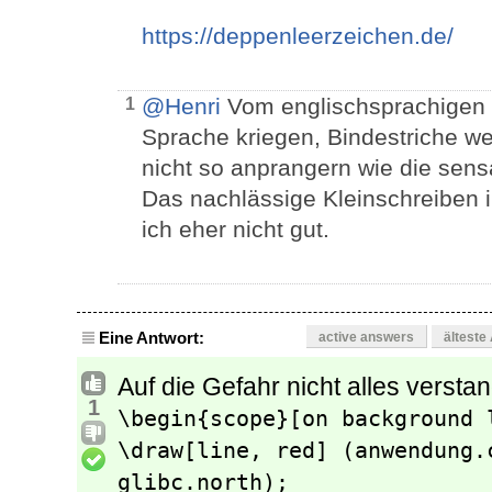
https://deppenleerzeichen.de/
@Henri
Vom englischsprachigen L
1
Sprache kriegen, Bindestriche we
nicht so anprangern wie die sens
Das nachlässige Kleinschreiben in
ich eher nicht gut.
Eine Antwort:
active answers
älteste
Auf die Gefahr nicht alles verst
1
\begin{scope}[on background l
\draw[line, red] (anwendung.
glibc.north);
