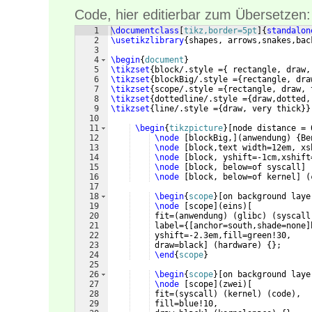
Code, hier editierbar zum Übersetzen:
1
\documentclass
[
tikz,border=5pt
]
{
standalon
2
\usetikzlibrary
{
shapes, arrows,snakes,bac
3
4
\begin
{
document
}
5
\tikzset
{
block/.style =
{
 rectangle, draw,
6
\tikzset
{
blockBig/.style =
{
rectangle, dra
7
\tikzset
{
scope/.style =
{
rectangle, draw, 
8
\tikzset
{
dottedline/.style =
{
draw,dotted,
9
\tikzset
{
line/.style =
{
draw, very thick
}}
10
11
\begin
{
tikzpicture
}
[
node distance = 
12
\node
[
blockBig,
]
(
anwendung
)
{
Be
13
\node
[
block,text width=12em, xs
14
\node
[
block, yshift=-1cm,xshift
15
\node
[
block, below=of syscall
]
16
\node
[
block, below=of kernel
]
(
17
18
\begin
{
scope
}
[
on background laye
19
\node
[
scope
]
(
eins
)
[
20
 fit=
(
anwendung
)
(
glibc
)
(
syscall
21
 label=
{[
anchor=south,shade=none
]
22
 yshift=-2.3em,fill=green!30,
23
 draw=black
]
(
hardware
)
{
}
;
24
\end
{
scope
}
25
26
\begin
{
scope
}
[
on background laye
27
\node
[
scope
]
(
zwei
)
[
28
 fit=
(
syscall
)
(
kernel
)
(
code
)
,
29
 fill=blue!10,