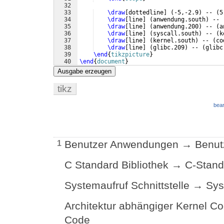
32
33
\draw
[
dottedline
]
(
-5,-2.9
)
 -- 
(
5
34
\draw
[
line
]
(
anwendung.south
)
 -- 
35
\draw
[
line
]
(
anwendung.200
)
 -- 
(
a
36
\draw
[
line
]
(
syscall.south
)
 -- 
(
k
37
\draw
[
line
]
(
kernel.south
)
 -- 
(
co
38
\draw
[
line
]
(
glibc.209
)
 -- 
(
glibc
39
\end
{
tikzpicture
}
40
\end
{
document
}
Ausgabe erzeugen
tikz
bear
Benutzer Anwendungen → Benu
1
C Standard Bibliothek → C-Stand
Systemaufruf Schnittstelle → Sys
Architektur abhängiger Kernel C
Code