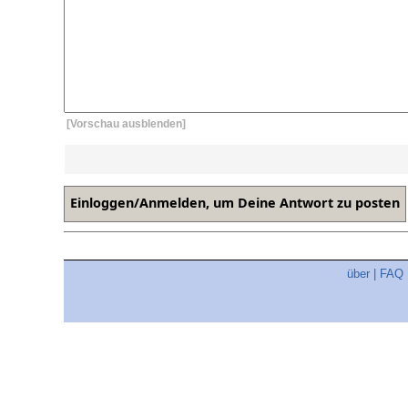
[Vorschau ausblenden]
über
|
FAQ