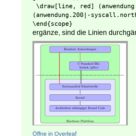
 \draw[line, red] (anwendung.200|-anwendung.center) -- 
(anwendung.200|-syscall.north
\end{scope}
ergänze, sind die Linien durchgä
Öffne in Overleaf