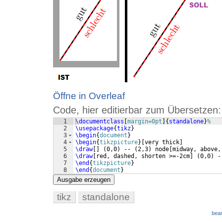
Öffne in Overleaf
Code, hier editierbar zum Übersetzen:
1
\documentclass
[
margin=0pt
]
{
standalone
}
%
2
\usepackage
{
tikz
}
3
\begin
{
document
}
4
\begin
{
tikzpicture
}
[
very thick
]
5
\draw
[
]
(
0,0
)
 -- 
(
2,3
)
 node
[
midway, above,
6
\draw
[
red, dashed, shorten >=-2cm
]
(
0,0
)
 -
7
\end
{
tikzpicture
}
8
\end
{
document
}
Ausgabe erzeugen
tikz
standalone
bear