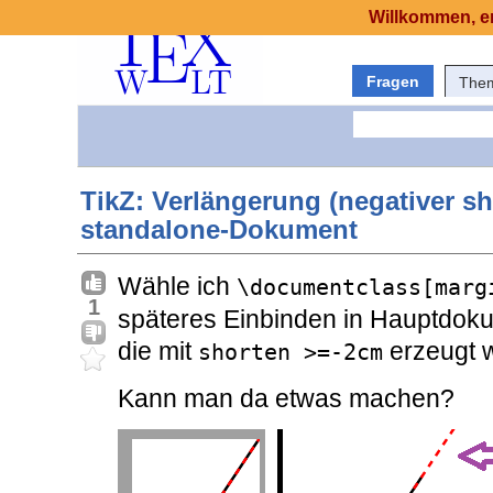
Willkommen, er
Fragen
The
TikZ: Verlängerung (negativer sh
standalone-Dokument
Wähle ich
\documentclass[marg
1
späteres Einbinden in Hauptdokum
die mit
erzeugt 
shorten >=-2cm
Kann man da etwas machen?