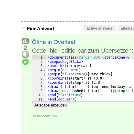
Eine Antwort:
active answers
älteste
Öffne in Overleaf
2
Code, hier editierbar zum Übersetzen:
1
\documentclass
[
margin=0pt
]
{
standalone
}
%
2
\usepackage
{
tikz
}
3
\usetikzlibrary
{
calc
}
4
\begin
{
document
}
5
\begin
{
tikzpicture
}
[
very thick
]
6
\coordinate
(
start
)
 at 
(
0,0
)
;
7
\coordinate
(
stop
)
 at 
(
2,3
)
;
8
\draw
[
]
(
start
)
 -- 
(
stop
)
 node
[
midway, ab
9
\draw
[
red, dashed
]
(
start
)
 -- 
(
$(stop)!-1
10
\end
{
tikzpicture
}
11
\end
{
document
}
Ausgabe erzeugen
Permanenter link