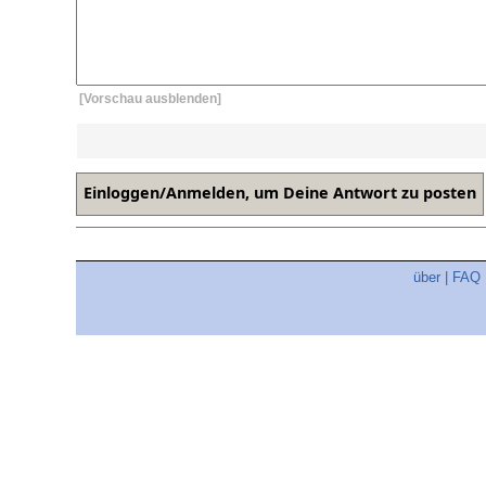
[Vorschau ausblenden]
über
|
FAQ