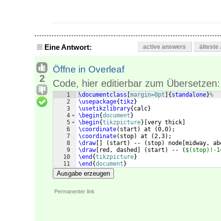
Eine Antwort:
active answers
älteste
Öffne in Overleaf
2
Code, hier editierbar zum Übersetzen:
1
\documentclass
[
margin=0pt
]
{
standalone
}
%
2
\usepackage
{
tikz
}
3
\usetikzlibrary
{
calc
}
4
\begin
{
document
}
5
\begin
{
tikzpicture
}
[
very thick
]
6
\coordinate
(
start
)
 at 
(
0,0
)
;
7
\coordinate
(
stop
)
 at 
(
2,3
)
;
8
\draw
[
]
(
start
)
 -- 
(
stop
)
 node
[
midway, ab
9
\draw
[
red, dashed
]
(
start
)
 -- 
(
$(stop)!-1
10
\end
{
tikzpicture
}
11
\end
{
document
}
Ausgabe erzeugen
Permanenter link