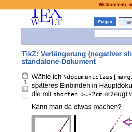
Willkommen, er
Fragen
The
TikZ: Verlängerung (negativer sh
standalone-Dokument
Wähle ich
\documentclass[marg
1
späteres Einbinden in Hauptdokum
die mit
erzeugt 
shorten >=-2cm
Kann man da etwas machen?