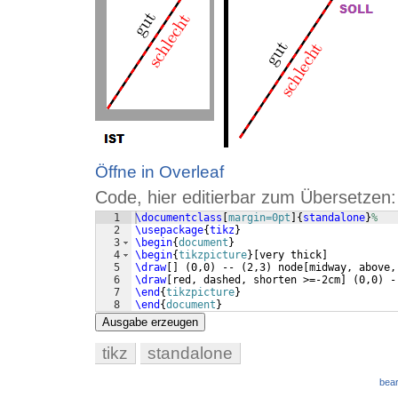
Öffne in Overleaf
Code, hier editierbar zum Übersetzen:
1
\documentclass
[
margin=0pt
]
{
standalone
}
%
2
\usepackage
{
tikz
}
3
\begin
{
document
}
4
\begin
{
tikzpicture
}
[
very thick
]
5
\draw
[
]
(
0,0
)
 -- 
(
2,3
)
 node
[
midway, above,
6
\draw
[
red, dashed, shorten >=-2cm
]
(
0,0
)
 -
7
\end
{
tikzpicture
}
8
\end
{
document
}
Ausgabe erzeugen
tikz
standalone
bear