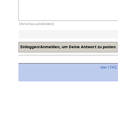
[Vorschau ausblenden]
über
|
FAQ