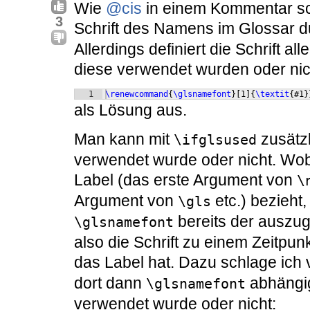
Wie
@cis
in einem Kommentar sch
3
Schrift des Namens im Glossar 
Allerdings definiert die Schrift a
diese verwendet wurden oder nich
1
\renewcommand
{
\glsnamefont
}
[
1
]
{
\textit
{
#1
}
als Lösung aus.
Man kann mit
zusätzl
\ifglsused
verwendet wurde oder nicht. Wobe
Label (das erste Argument von
\
Argument von
etc.) bezieht
\gls
bereits der auszu
\glsnamefont
also die Schrift zu einem Zeitpun
das Label hat. Dazu schlage ich
dort dann
abhängig
\glsnamefont
verwendet wurde oder nicht: