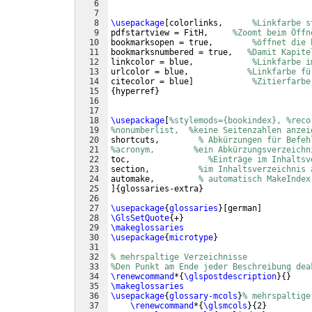
6
7
8
\usepackage
[
colorlinks,      
%Linkfarbe s
9
pdfstartview = FitH,     
%Zoomt beim Öffn
10
bookmarksopen = true,        
%öffnet die 
11
bookmarksnumbered = true,   
%Damit Kapite
12
linkcolor = blue,            
%Linkfarbe i
13
urlcolor = blue,            
%Linkfarbe fü
14
citecolor = blue
]
%Zitierfarbe
15
{
hyperref
}
16
17
18
\usepackage
[
%stylemods={bookindex}, %reco
19
%nonumberlist,  %keine Seitenzahlen anzei
20
shortcuts,        
% Abkürzungen für Befeh
21
%acronym,        %ein Abkürzungsverzeichn
22
toc,                
%Einträge im Inhaltsv
23
section,          
%im Inhaltsverzeichnis 
24
automake,         
% automatisch MakeIndex
25
]
{
glossaries-extra
}
26
27
\usepackage
{
glossaries
}
[
german
]
28
\GlsSetQuote
{
+
}
29
\makeglossaries
30
\usepackage
{
microtype
}
31
32
% mehrspaltige Verzeichnisse
33
%Den Punkt am Ende jeder Beschreibung dea
34
\renewcommand
*
{
\glspostdescription
}
{
}
35
\makeglossaries
36
\usepackage
{
glossary-mcols
}
% mehrspaltige
37
\renewcommand
*
{
\glsmcols
}
{
2
}