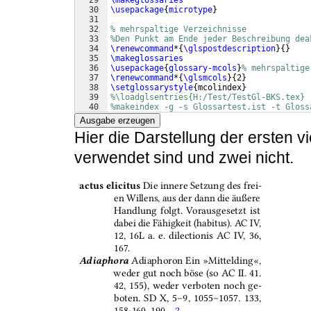
29
\makeglossaries
30
\usepackage
{
microtype
}
31
32
% mehrspaltige Verzeichnisse
33
%Den Punkt am Ende jeder Beschreibung dea
34
\renewcommand
*
{
\glspostdescription
}
{
}
35
\makeglossaries
36
\usepackage
{
glossary-mcols
}
% mehrspaltige
37
\renewcommand
*
{
\glsmcols
}
{
2
}
38
\setglossarystyle
{
mcolindex
}
39
%\loadglsentries{H:/Test/TestGl-BKS.tex}
40
%makeindex -g -s Glossartest.ist -t Gloss
41
%Glossartest.glo
Ausgabe erzeugen
Hier die Darstellung der ersten v
verwendet sind und zwei nicht.