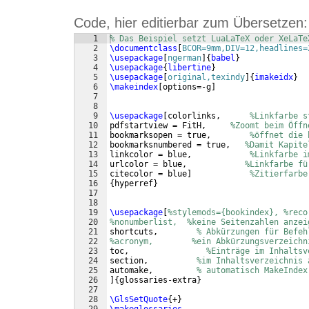
Code, hier editierbar zum Übersetzen:
1
% Das Beispiel setzt LuaLaTeX oder XeLaTe
2
\documentclass
[
BCOR=9mm,DIV=12,headlines=
3
\usepackage
[
ngerman
]
{
babel
}
4
\usepackage
{
libertine
}
5
\usepackage
[
original,texindy
]
{
imakeidx
}
6
\makeindex
[
options=-g
]
7
8
9
\usepackage
[
colorlinks,      
%Linkfarbe s
10
pdfstartview = FitH,     
%Zoomt beim Öffn
11
bookmarksopen = true,        
%öffnet die 
12
bookmarksnumbered = true,   
%Damit Kapite
13
linkcolor = blue,            
%Linkfarbe i
14
urlcolor = blue,            
%Linkfarbe fü
15
citecolor = blue
]
%Zitierfarbe
16
{
hyperref
}
17
18
19
\usepackage
[
%stylemods={bookindex}, %reco
20
%nonumberlist,  %keine Seitenzahlen anzei
21
shortcuts,        
% Abkürzungen für Befeh
22
%acronym,        %ein Abkürzungsverzeichn
23
toc,                
%Einträge im Inhaltsv
24
section,          
%im Inhaltsverzeichnis 
25
automake,         
% automatisch MakeIndex
26
]
{
glossaries-extra
}
27
28
\GlsSetQuote
{
+
}