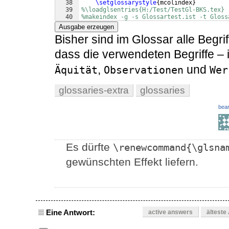
38
\setglossarystyle
{
mcolindex
}
39
%\loadglsentries{H:/Test/TestGl-BKS.tex}
40
%makeindex -g -s Glossartest.ist -t Gloss
41
Ausgabe erzeugen
Bisher sind im Glossar alle Begriffe
dass die verwendeten Begriffe – 
,
und
Äquität
Observationen
Wer
glossaries-extra
glossaries
bear
Es dürfte
\renewcommand{\glsna
gewünschten Effekt liefern.
Eine Antwort:
active answers
älteste