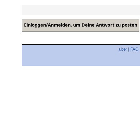
über
|
FAQ