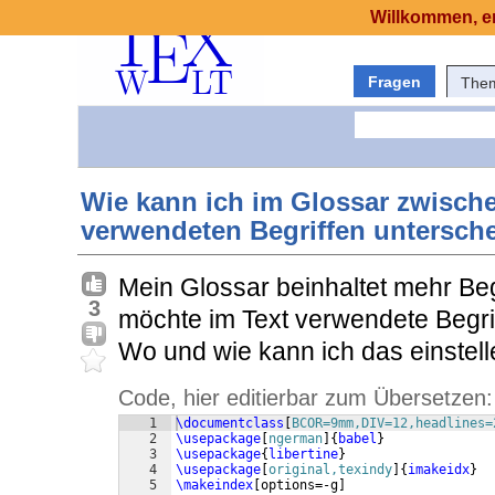
Willkommen, er
Fragen
The
Wie kann ich im Glossar zwisch
verwendeten Begriffen untersch
Mein Glossar beinhaltet mehr Begr
3
möchte im Text verwendete Begrif
Wo und wie kann ich das einstel
Code, hier editierbar zum Übersetzen:
1
\documentclass
[
BCOR=9mm,DIV=12,headlines=
2
\usepackage
[
ngerman
]
{
babel
}
3
\usepackage
{
libertine
}
4
\usepackage
[
original,texindy
]
{
imakeidx
}
5
\makeindex
[
options=-g
]