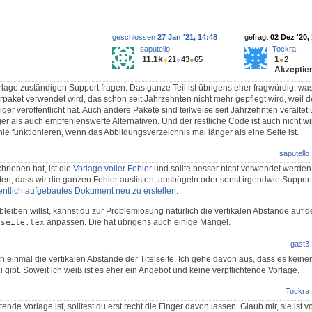
geschlossen
27 Jan '21, 14:48
gefragt
02 Dez '20,
saputello
Tockra
11.1k
1
●
21
●
43
●
65
●
2
Akzeptier
orlage zuständigen Support fragen. Das ganze Teil ist übrigens eher fragwürdig, wa
urpaket verwendet wird, das schon seit Jahrzehnten nicht mehr gepflegt wird, weil d
er veröffentlicht hat. Auch andere Pakete sind teilweise seit Jahrzehnten veralte
ger als auch empfehlenswerte Alternativen. Und der restliche Code ist auch nicht wi
ie funktionieren, wenn das Abbildungsverzeichnis mal länger als eine Seite ist.
saputello
hrieben hat, ist die
Vorlage voller Fehler
und sollte besser nicht verwendet werden.
en, dass wir die ganzen Fehler auslisten, ausbügeln oder sonst irgendwie Support d
entlich aufgebautes Dokument neu zu erstellen
.
eiben willst, kannst du zur Problemlösung natürlich die vertikalen Abstände auf de
anpassen. Die hat übrigens auch einige Mängel.
lseite.tex
gast3
ch einmal die vertikalen Abstände der Titelseite. Ich gehe davon aus, dass es keine
 gibt. Soweit ich weiß ist es eher ein Angebot und keine verpflichtende Vorlage.
Tockra
nde Vorlage ist, solltest du erst recht die Finger davon lassen. Glaub mir, sie ist v