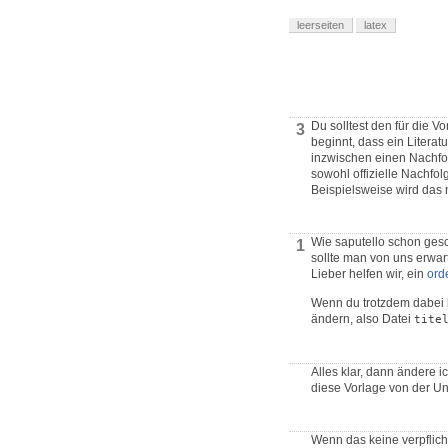
leerseiten
latex
Du solltest den für die V
3
beginnt, dass ein Literat
inzwischen einen Nachfolg
sowohl offizielle Nachfol
Beispielsweise wird das n
Wie saputello schon gesc
1
sollte man von uns erwart
Lieber helfen wir, ein
ord
Wenn du trotzdem dabei bl
ändern, also Datei
tite
Alles klar, dann ändere i
diese Vorlage von der Uni
Wenn das keine verpflichte