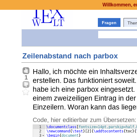
Willkommen, er
Fragen
The
Zeilenabstand nach parbox
Hallo, ich möchte ein Inhaltsverz
1
erstellen. Das funktioniert sowei
habe ich eine parbox eingesetzt.
einem zweizeiligen Eintrag in der
Einzeilern. Woran kann das lieg
Code, hier editierbar zum Übersetzen:
1
\documentclass
[
fontsize=14pt,parskip=half,
2
\newcommand
{
\test
}
[
2
]
{
\addtocontents
{
toc
}
{
3
\begin
{
document
}