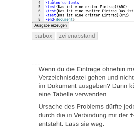
4
\tableofcontents
5
\test
{
Das ist eine erster Eintrag
}
{
ABC
}
6
\test
{
Das ist eine zweiter Eintrag Das ist
7
\test
{
Das ist eine dritter Eintrag
}
{
XYZ
}
8
\end
{
document
}
Ausgabe erzeugen
parbox
zeilenabstand
Wenn du die Einträge ohnehin ma
Verzeichnisdatei gehen und nicht
im Dokument ausgeben? Dann kö
eine Tabelle verwenden.
Ursache des Problems dürfte jede
durch die in Verbindung mit der
t
entsteht. Lass sie weg.