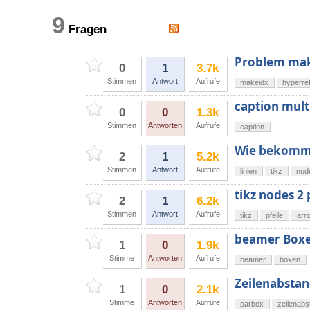
9
Fragen
Problem mak
0
1
3.7k
Stimmen
Antwort
Aufrufe
makeidx
hyperre
caption mult
0
0
1.3k
Stimmen
Antworten
Aufrufe
caption
Wie bekomme
2
1
5.2k
Stimmen
Antwort
Aufrufe
linien
tikz
nod
tikz nodes 2
2
1
6.2k
Stimmen
Antwort
Aufrufe
tikz
pfeile
arr
beamer Boxe
1
0
1.9k
Stimme
Antworten
Aufrufe
beamer
boxen
Zeilenabsta
1
0
2.1k
Stimme
Antworten
Aufrufe
parbox
zeilenabs