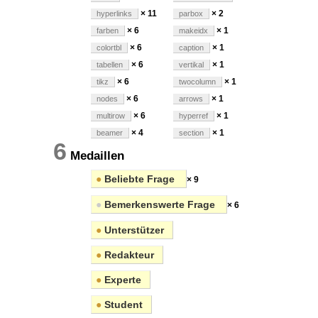
× 11
× 2
hyperlinks
parbox
× 6
× 1
farben
makeidx
× 6
× 1
colortbl
caption
× 6
× 1
tabellen
vertikal
× 6
× 1
tikz
twocolumn
× 6
× 1
nodes
arrows
× 6
× 1
multirow
hyperref
× 4
× 1
beamer
section
6
Medaillen
●
Beliebte Frage
× 9
●
Bemerkenswerte Frage
× 6
●
Unterstützer
●
Redakteur
●
Experte
●
Student