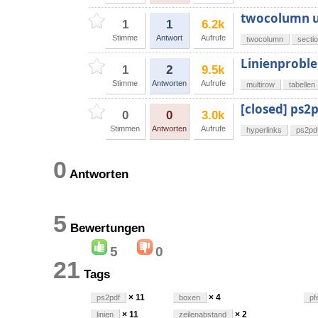
twocolumn un
1
1
6.2k
Stimme
Antwort
Aufrufe
twocolumn
secti
Linienproble
1
2
9.5k
Stimme
Antworten
Aufrufe
multirow
tabellen
[closed] ps2
0
0
3.0k
Stimmen
Antworten
Aufrufe
hyperlinks
ps2pd
0
Antworten
5
Bewertungen
5
0
21
Tags
× 11
× 4
ps2pdf
boxen
pf
× 11
× 2
linien
zeilenabstand