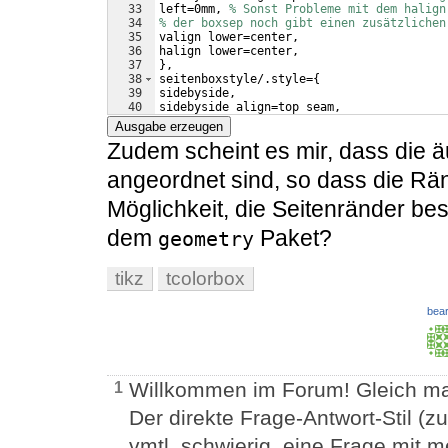
33
left=0mm, 
% Sonst Probleme mit dem halign
34
% der boxsep noch gibt einen zusätzlichen
35
valign lower=center, 
36
halign lower=center, 
37
}
,
38
seitenboxstyle/.style=
{
39
sidebyside, 
40
sidebyside align=top seam, 
41
sidebyside gap=3mm,
Ausgabe erzeugen
Zudem scheint es mir, dass die 
angeordnet sind, so dass die Rän
Möglichkeit, die Seitenränder be
dem
Paket?
geometry
tikz
tcolorbox
bear
Willkommen im Forum! Gleich mal
1
Der direkte Frage-Antwort-Stil 
vmtl. schwierig, eine Frage mit 