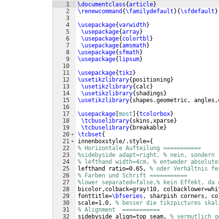
1
\documentclass
{
article
}
2
\renewcommand
{
\familydefault
}
{
\sfdefault
}
3
4
\usepackage
{
varwidth
}
5
\usepackage
{
array
}
6
\usepackage
{
colortbl
}
7
\usepackage
{
amsmath
}
8
\usepackage
{
sfmath
}
9
\usepackage
{
lipsum
}
10
11
\usepackage
{
tikz
}
12
\usetikzlibrary
{
positioning
}
13
\usetikzlibrary
{
calc
}
14
\usetikzlibrary
{
shadings
}
15
\usetikzlibrary
{
shapes.geometric, angles,
16
17
\usepackage
[
most
]
{
tcolorbox
}
18
\tcbuselibrary
{
skins,xparse
}
19
\tcbuselibrary
{
breakable
}
20
\tcbset
{
21
innenboxstyle/.style=
{
22
% Horizontale Aufteilung ===========
23
%sidebyside adapt=right, % nein, sondern
24
% lefthand width=4cm, % entweder absolute
25
lefthand ratio=0.65, 
% oder Verhältnis fe
26
% Farben und Schrift ===========
27
%lower separated=false,% kein Effekt, da 
28
bicolor,colback=gray!10, colbacklower=whi
29
fonttitle=
\bfseries
, sharpish corners, co
30
scale=1.0, 
% besser die tikzpictures skal
31
% Alignment  ===========
32
sidebyside align=top seam, 
% vermutlich g