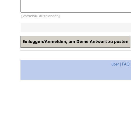
[Vorschau ausblenden]
über
|
FAQ