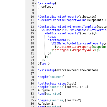
5
6
\xsimsetup
{
7
  collect
8
}
9
10
\DeclareExerciseProperty
{
subpoints
}
11
\DeclareExercisePropertyAlias
{
subpoints
}
{
12
13
\DeclareExerciseEnvironmentTemplate
{
custo
14
\subsection
*
{
\XSIMmixedcase
{
\GetExercis
15
\GetExercisePropertyT
{
points
}
{
%
16
\quad
17
\textnormal
{
%
18
\XSIMifeqF
{
\GetExerciseProperty
{
s
19
{
$
\GetExerciseProperty
{subpoint
20
$
\printgoal
{
\PropertyValue
}$
%
21
}
%
22
}
%
23
}
%
24
}
{
\par
}
25
26
\xsimsetup
{
exercise/template=custom
}
27
28
\begin
{
document
}
29
30
\collectexercises
{
test
}
31
\begin
{
exercise
}
[
points=1+2+3
]
32
Aufgabe 1. 
33
\end
{
exercise
}
34
35
\begin
{
exercise
}
[
points=2
]
36
Aufgabe 2.