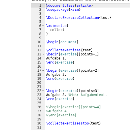
1
\documentclass
{
article
}
2
\usepackage
{
xsim
}
3
4
\DeclareExerciseCollection
{
test
}
5
6
\xsimsetup
{
7
  collect
8
}
9
10
\begin
{
document
}
11
12
\collectexercises
{
test
}
13
\begin
{
exercise
}
[
points=1
]
14
Aufgabe 1.
15
\end
{
exercise
}
16
17
\begin
{
exercise
}
[
points=2
]
18
Aufgabe 2.
19
\end
{
exercise
}
20
21
22
\begin
{
exercise
}
[
points=3
]
23
Aufgabe 3. 
%Mehr Aufgabentext.
24
\end
{
exercise
}
25
26
%\begin{exercise}[points=4]
27
%Aufgabe 4.
28
%\end{exercise}
29
30
\collectexercisesstop
{
test
}
31