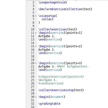
2
\usepackage
{
xsim
}
3
4
\DeclareExerciseCollection
{
test
}
5
6
\xsimsetup
{
7
  collect
8
}
9
10
\collectexercises
{
test
}
11
\begin
{
exercise
}
[
points=1
]
12
Aufgabe 1.
13
\end
{
exercise
}
14
15
\begin
{
exercise
}
[
points=2
]
16
Aufgabe 2.
17
\end
{
exercise
}
18
19
20
\begin
{
exercise
}
[
points=3
]
21
Aufgabe 3. 
%Mehr Aufgabentext.
22
\end
{
exercise
}
23
24
%\begin{exercise}[points=4]
25
%Aufgabe 4.
26
%\end{exercise}
27
28
\collectexercisesstop
{
test
}
29
30
\begin
{
document
}
31
32
\gradingtable
33