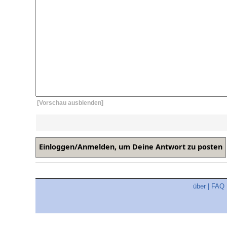
[Vorschau ausblenden]
über
|
FAQ