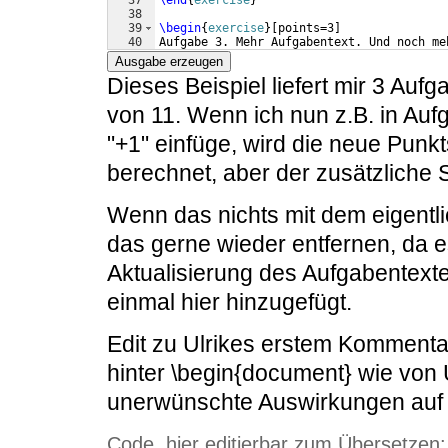
37
\end
{
exercise
}
38
39
\begin
{
exercise
}
[
points=3
]
40
Aufgabe 3. Mehr Aufgabentext. Und noch me
41
\end
{
exercise
}
Ausgabe erzeugen
Dieses Beispiel liefert mir 3 Au
von 11. Wenn ich nun z.B. in A
"+1" einfüge, wird die neue Punk
berechnet, aber der zusätzliche
Wenn das nichts mit dem eigentli
das gerne wieder entfernen, da e
Aktualisierung des Aufgabentexte
einmal hier hinzugefügt.
Edit zu Ulrikes erstem Kommentar
hinter \begin{document} wie von 
unerwünschte Auswirkungen auf d
Code, hier editierbar zum Übersetzen: