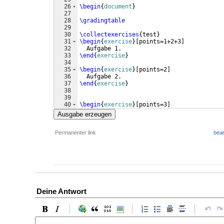
26
\begin
{
document
}
27
28
\gradingtable
29
30
\collectexercises
{
test
}
31
\begin
{
exercise
}
[
points=1+2+3
]
32
  Aufgabe 1.
33
\end
{
exercise
}
34
35
\begin
{
exercise
}
[
points=2
]
36
  Aufgabe 2.
37
\end
{
exercise
}
38
39
40
\begin
{
exercise
}
[
points=3
]
41
  Aufgabe 3. Mehr Aufgabentext.
Ausgabe erzeugen
Permanenter link
bear
Deine Antwort