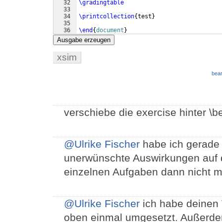
32
\gradingtable
33
34
\printcollection
{
test
}
35
36
\end
{
document
}
Ausgabe erzeugen
xsim
bear
verschiebe die exercise hinter \
@Ulrike Fischer
habe ich gerade 
unerwünschte Auswirkungen auf di
einzelnen Aufgaben dann nicht m
@Ulrike Fischer
ich habe deinen 
oben einmal umgesetzt. Außerdem