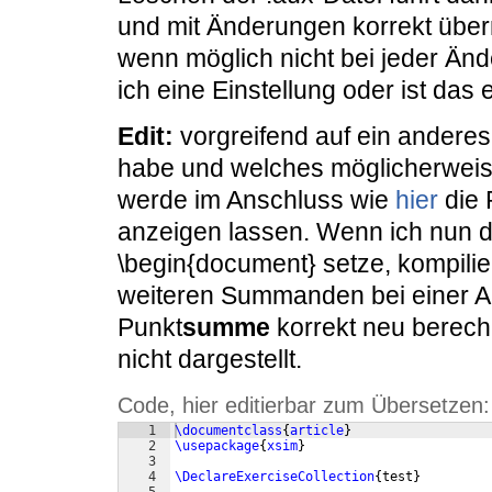
und mit Änderungen korrekt über
wenn möglich nicht bei jeder Ä
ich eine Einstellung oder ist das
Edit:
vorgreifend auf ein andere
habe und welches möglicherweis
werde im Anschluss wie
hier
die 
anzeigen lassen. Wenn ich nun di
\begin{document} setze, kompili
weiteren Summanden bei einer Au
Punkt
summe
korrekt neu berech
nicht dargestellt.
Code, hier editierbar zum Übersetzen:
1
\documentclass
{
article
}
2
\usepackage
{
xsim
}
3
4
\DeclareExerciseCollection
{
test
}