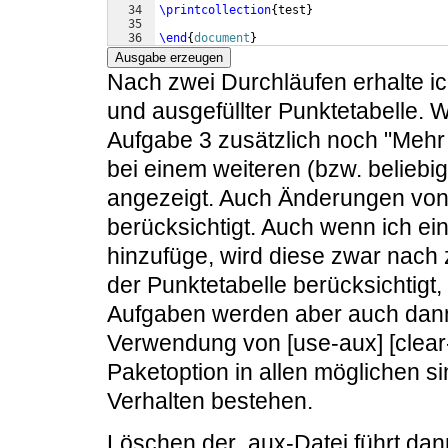
34
\printcollection
{
test
}
35
36
\end
{
document
}
Ausgabe erzeugen
Nach zwei Durchläufen erhalte i
und ausgefüllter Punktetabelle. W
Aufgabe 3 zusätzlich noch "Mehr
bei einem weiteren (bzw. beliebig
angezeigt. Auch Änderungen von
berücksichtigt. Auch wenn ich ei
hinzufüge, wird diese zwar nach 
der Punktetabelle berücksichtig
Aufgaben werden aber auch dann
Verwendung von [use-aux] [clear-au
Paketoption in allen möglichen si
Verhalten bestehen.
Löschen der .aux-Datei führt dann