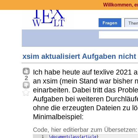
Willkommen, er
Fragen
The
xsim aktualisiert Aufgaben nicht
Ich habe heute auf texlive 2021 a
2
an xsim (mein Stand war bisher n
einarbeiten. Dabei tritt das Probl
Aufgaben bei weiteren Durchläuf
ohne die erzeugten Dateien zu l
Minimalbeispiel:
Code, hier editierbar zum Übersetzen:
1
\documentclass
{
article
}