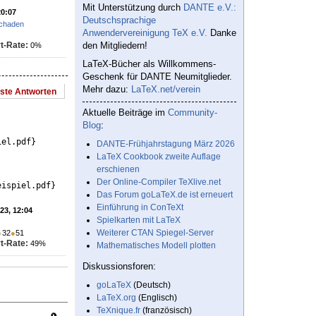
Mit Unterstützung durch
DANTE e.V.:
20:07
Deutschsprachige
chaden
Anwendervereinigung TeX e.V.
Danke
t-Rate:
den Mitgliedern!
0%
LaTeX-Bücher als Willkommens-
Geschenk für DANTE Neumitglieder.
Mehr dazu:
LaTeX.net/verein
este Antworten
Aktuelle Beiträge im
Community-
Blog
:
iel.pdf}
DANTE-Frühjahrstagung März 2026
LaTeX Cookbook zweite Auflage
erschienen
Der Online-Compiler TeXlive.net
eispiel.pdf}
Das Forum goLaTeX.de ist erneuert
Einführung in ConTeXt
'23, 12:04
Spielkarten mit LaTeX
Weiterer CTAN Spiegel-Server
●
32
●
51
t-Rate:
49%
Mathematisches Modell plotten
Diskussionsforen:
goLaTeX
(Deutsch)
LaTeX.org
(Englisch)
TeXnique.fr
(französisch)