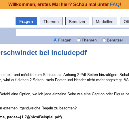
Willkommen, erstes Mal hier? Schau mal unter
FAQ
!
Fragen
Themen
Benutzer
Medaillen
Of
Fragen
Themen
Benutzer
rschwindet bei includepdf
t erstellt und möchte zum Schluss als Anhang 2 Pdf Seiten hinzufügen. Sobal
e, wird auf diesen 2 Seiten, mein Footer und Header nicht mehr angezeigt. Wi
 Befehl eine Option, wo ich jede einzelne Seite wie eine Caption oder Figure b
on externen irgendwelche Regeln zu beachten?
ame, pages={1,2}]{pics/Beispiel.pdf}