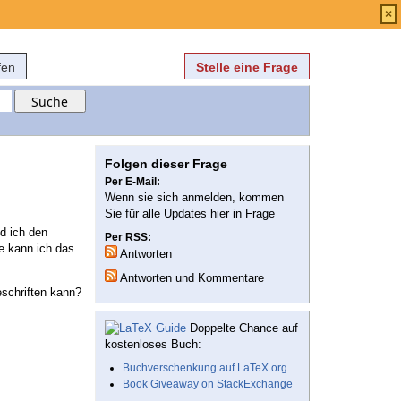
Anmelden
über
FAQ
×
fen
Stelle eine Frage
Folgen dieser Frage
Per E-Mail:
Wenn sie sich anmelden, kommen
Sie für alle Updates hier in Frage
d ich den
Per RSS:
e kann ich das
Antworten
Antworten und Kommentare
eschriften kann?
Doppelte Chance auf
kostenloses Buch:
Buchverschenkung auf LaTeX.org
Book Giveaway on StackExchange