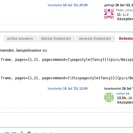
bearbeitet
18 Jul '23, 20:09
gefragt
18 Jul '23, 
Peter_Ums
11
●
1
●
2
Akzeptier
active answers
älteste Antworten
neueste Antworten
Beliebt
wenden, beispielsweise so:
 frame, pages={1,2}, pagecommand={\pagestyle{fancy}}]{pics/Beisp
 frame, pages={1,2}, pagecommand={\thispagestyle{fancy}}]{pics/B
bearbeitet
19 Jul '23, 12:05
beantwortet
19 Jul 
stefan ♦♦
18.6k
●
18
Akzeptier