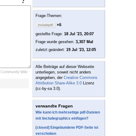
Frage-Themen:
×6
includepdf
gestellte Frage:
18 Jul '23, 20:07
Frage wurde gesehen:
3,307 Mal
zuletzt geändert:
19 Jul '23, 12:05
Alle Beiträge auf dieser Webseite
Community Wiki:
unterliegen, soweit nicht anders
angegeben, der
Creative Commons
Attribution Share-Alike 3.0
Lizenz
(cc-by-sa 3.0).
verwandte Fragen
Wie kann ich mehrseitige pdf-Dateien
mit \includegraphics einfügen?
[closed] Eingebundene PDF-Seite ist
verschoben