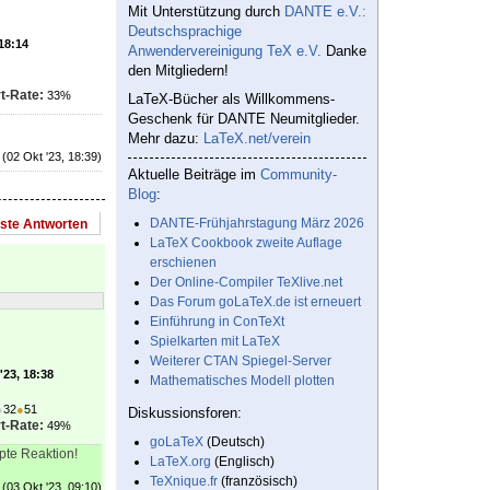
Mit Unterstützung durch
DANTE e.V.:
Deutschsprachige
 18:14
Anwendervereinigung TeX e.V.
Danke
den Mitgliedern!
t-Rate:
33%
LaTeX-Bücher als Willkommens-
Geschenk für DANTE Neumitglieder.
Mehr dazu:
LaTeX.net/verein
(02 Okt '23, 18:39)
Aktuelle Beiträge im
Community-
Blog
:
DANTE-Frühjahrstagung März 2026
este Antworten
LaTeX Cookbook zweite Auflage
erschienen
Der Online-Compiler TeXlive.net
Das Forum goLaTeX.de ist erneuert
Einführung in ConTeXt
Spielkarten mit LaTeX
Weiterer CTAN Spiegel-Server
'23, 18:38
Mathematisches Modell plotten
●
32
●
51
Diskussionsforen:
t-Rate:
49%
goLaTeX
(Deutsch)
mpte Reaktion!
LaTeX.org
(Englisch)
TeXnique.fr
(französisch)
(03 Okt '23, 09:10)