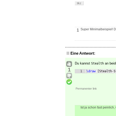
tikz
Super Minimalbeispiel! D
1
Eine Antwort:
Du kannst
an beid
Stealth
1
1
\draw
[
Stealth-S
Permanenter link
Ist ja schon fast peinlic