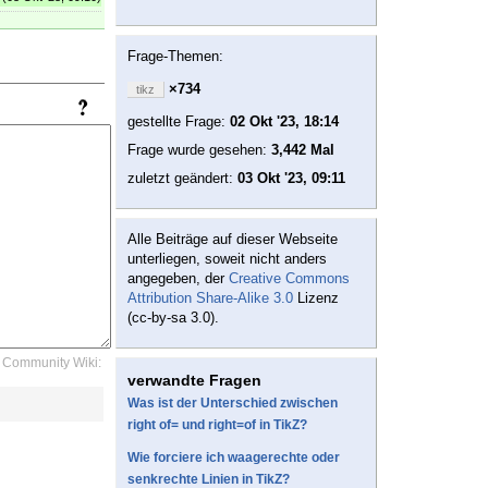
Frage-Themen:
×734
tikz
gestellte Frage:
02 Okt '23, 18:14
Frage wurde gesehen:
3,442 Mal
zuletzt geändert:
03 Okt '23, 09:11
Alle Beiträge auf dieser Webseite
unterliegen, soweit nicht anders
angegeben, der
Creative Commons
Attribution Share-Alike 3.0
Lizenz
(cc-by-sa 3.0).
Community Wiki:
verwandte Fragen
Was ist der Unterschied zwischen
right of= und right=of in TikZ?
Wie forciere ich waagerechte oder
senkrechte Linien in TikZ?