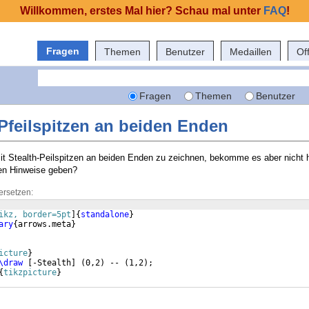
Willkommen, erstes Mal hier? Schau mal unter
FAQ
!
Fragen
Themen
Benutzer
Medaillen
Of
Fragen
Themen
Benutzer
t Pfeilspitzen an beiden Enden
mit Stealth-Peilspitzen an beiden Enden zu zeichnen, bekomme es aber nicht 
en Hinweise geben?
ersetzen:
ikz, border=5pt
]
{
standalone
}
ary
{
arrows.meta
}
icture
}
\draw
[
-Stealth
]
(
0,2
)
 -- 
(
1,2
)
;
{
tikzpicture
}