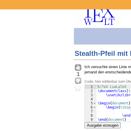
Stealth-Pfeil mi
Ich versuchte einen Linie 
jemand den enstscheidend
1
Code, hier editierbar zum Üb
1
%!TeX LuaLaTeX
2
\documentclass
[
t
3
\usetikzlibr
4
5
\begin
{
document
}
6
\begin
{
tikzp
7
8
\end
9
\end
{
document
}
Ausgabe erzeugen