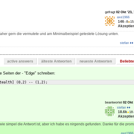
gefragt
02 Okt '23,
axe1966
146
●
8
●
15
Akzeptier
aher gern die vermutete und am Minimalbeispiel getestete Lösung unten.
stefan ♦♦
active answers
älteste Antworten
neueste Antworten
Beliebt
e Seiten der - "Edge" schreiben:
tealth
]
(
0,2
)
 -- 
(
1,2
)
;
beantwortet
02 Okt 
stefan ♦♦
18.6k
●
18
Akzeptier
h, wie simpel die Antwort ist, aber ich habe es nirgends gefunden. Danke für die pro
axe1966