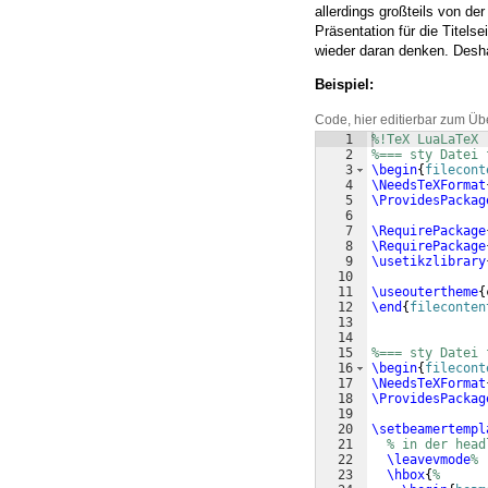
allerdings großteils von der
Präsentation für die Titels
wieder daran denken. Desha
Beispiel:
Code, hier editierbar zum Üb
1
%!TeX LuaLaTeX
2
%=== sty Datei 
3
\begin
{
filecont
4
\NeedsTeXFormat
5
\ProvidesPackag
6
7
\RequirePackage
8
\RequirePackage
9
\usetikzlibrary
10
11
\useoutertheme
{
12
\end
{
fileconten
13
14
15
%=== sty Datei 
16
\begin
{
filecont
17
\NeedsTeXFormat
18
\ProvidesPackag
19
20
\setbeamertempl
21
% in der head
22
\leavevmode
%
23
\hbox
{
%