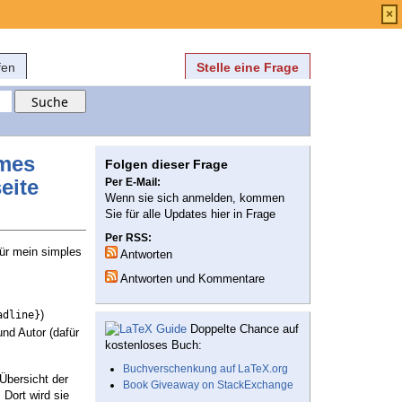
Anmelden
über
FAQ
×
fen
Stelle eine Frage
emes
Folgen dieser Frage
eite
Per E-Mail:
Wenn sie sich anmelden, kommen
Sie für alle Updates hier in Frage
Per RSS:
ür mein simples
Antworten
Antworten und Kommentare
)
adline}
Doppelte Chance auf
 und Autor (dafür
kostenloses Buch:
Buchverschenkung auf LaTeX.org
 Übersicht der
Book Giveaway on StackExchange
 Dort wird sie