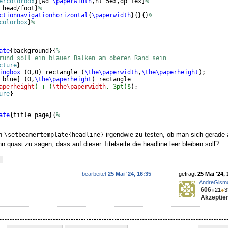
ercolorbox
}
[
wd=
\paperwidth
,ht=5ex,dp=1ex
]
%
 head/foot
}
%
ctionnavigationhorizontal
{
\paperwidth
}
{
}
{
}
%
colorbox
}
%
ate
{
background
}
{
%
rund soll ein blauer Balken am oberen Rand sein
cture
}
ingbox
(
0,0
)
 rectangle 
(
\the\paperwidth
,
\the\paperheight
)
;
=blue
]
(
0,
\the\paperheight
)
 rectangle
aperheight
) + (
\the\paperwidth
,-3pt)$
)
;
ure
}
ate
{
title page
}
{
%
elseite soll eine Graphik oben links (bündig unter dem
on
irgendwie zu testen, ob man sich gerade 
\setbeamertemplate{headline}
n quasi zu sagen, dass auf dieser Titelseite die headline leer bleiben soll?
bearbeitet
25 Mai '24, 16:35
gefragt
25 Mai '24, 
AndreGism
606
●
21
●
3
Akzeptier