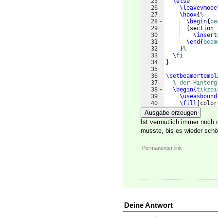
25
\else
26
\leavevmode
27
\hbox
{
%
28
\begin
{
be
29
{
section 
30
\insert
31
\end
{
beam
32
}
%
33
\fi
34
}
35
36
\setbeamertempl
37
% der Hinterg
38
\begin
{
tikzpi
39
\useasbound
40
\fill
[
color
41
(
$(0,
\the\p
Ausgabe erzeugen
Ist vermutlich immer noch n
musste, bis es wieder schön
Permanenter link
Deine Antwort