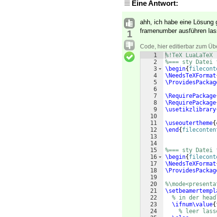
Eine Antwort:
ahh, ich habe eine Lösung
framenumber ausführen la
1
Code, hier editierbar zum Üb
1
%!TeX LuaLaTeX
2
%=== sty Datei 
3
\begin
{
filecont
4
\NeedsTeXFormat
5
\ProvidesPackag
6
7
\RequirePackage
8
\RequirePackage
9
\usetikzlibrary
10
11
\useoutertheme
{
12
\end
{
fileconten
13
14
15
%=== sty Datei 
16
\begin
{
filecont
17
\NeedsTeXFormat
18
\ProvidesPackag
19
20
%\mode<presenta
21
\setbeamertempl
22
% in der head
23
\ifnum\value
{
24
% leer lass