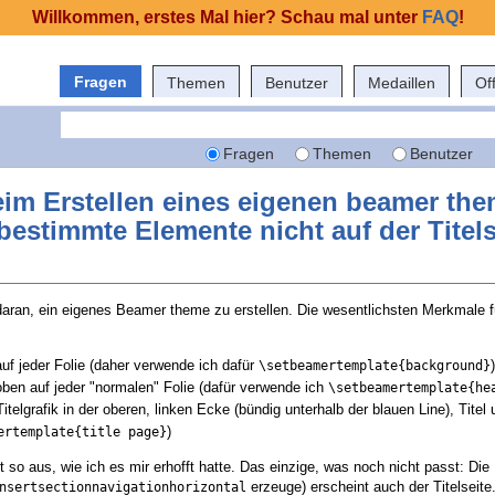
Willkommen, erstes Mal hier? Schau mal unter
FAQ
!
Fragen
Themen
Benutzer
Medaillen
Of
Fragen
Themen
Benutzer
im Erstellen eines eigenen beamer th
 bestimmte Elemente nicht auf der Titels
aran, ein eigenes Beamer theme zu erstellen. Die wesentlichsten Merkmale f
uf jeder Folie (daher verwende ich dafür
)
\setbeamertemplate{background}
oben auf jeder "normalen" Folie (dafür verwende ich
\setbeamertemplate{he
 Titelgrafik in der oberen, linken Ecke (bündig unterhalb der blauen Line), Titel
)
ertemplate{title page}
so aus, wie ich es mir erhofft hatte. Das einzige, was noch nicht passt: Die
erzeuge) erscheint auch der Titelseite.
nsertsectionnavigationhorizontal