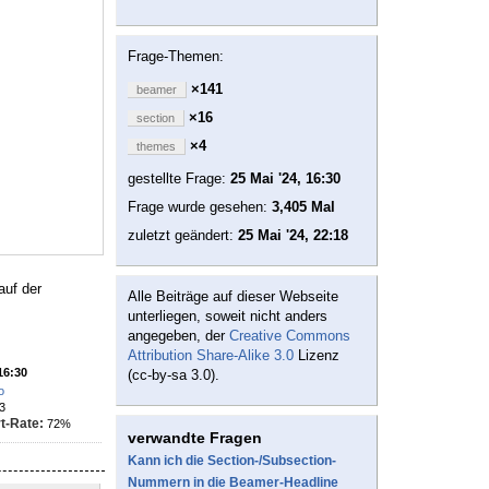
Frage-Themen:
×141
beamer
×16
section
×4
themes
gestellte Frage:
25 Mai '24, 16:30
Frage wurde gesehen:
3,405 Mal
zuletzt geändert:
25 Mai '24, 22:18
auf der
Alle Beiträge auf dieser Webseite
unterliegen, soweit nicht anders
angegeben, der
Creative Commons
Attribution Share-Alike 3.0
Lizenz
16:30
(cc-by-sa 3.0).
o
3
t-Rate:
72%
verwandte Fragen
Kann ich die Section-/Subsection-
Nummern in die Beamer-Headline