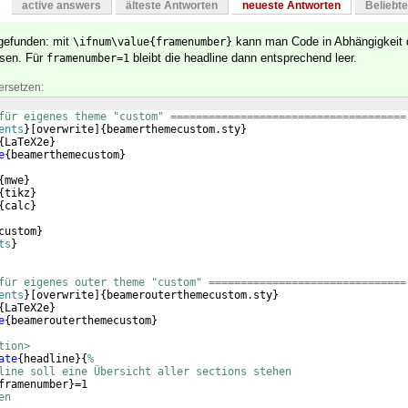
active answers
älteste Antworten
neueste Antworten
Beliebt
 gefunden: mit
kann man Code in Abhängigkeit d
\ifnum\value{framenumber}
ssen. Für
bleibt die headline dann entsprechend leer.
framenumber=1
ersetzen:
für eigenes theme "custom" =====================================
ents
}
[
overwrite
]
{
beamerthemecustom.sty
}
{
LaTeX2e
}
e
{
beamerthemecustom
}
{
mwe
}
{
tikz
}
{
calc
}
custom
}
ts
}
für eigenes outer theme "custom" ===============================
ents
}
[
overwrite
]
{
beamerouterthemecustom.sty
}
{
LaTeX2e
}
e
{
beamerouterthemecustom
}
tion>
ate
{
headline
}
{
%
line soll eine Übersicht aller sections stehen
framenumber
}
=1
en