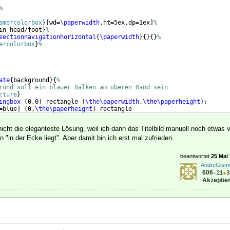
%
amercolorbox
}
[
wd=
\paperwidth
,ht=5ex,dp=1ex
]
%
in head/foot
}
%
sectionnavigationhorizontal
{
\paperwidth
}
{
}
{
}
%
ercolorbox
}
%
ate
{
background
}
{
%
rund soll ein blauer Balken am oberen Rand sein
cture
}
ingbox
(
0,0
)
 rectangle 
(
\the\paperwidth
,
\the\paperheight
)
;
=blue
]
(
0,
\the\paperheight
)
 rectangle
aperheight
) + (
\the\paperwidth
,-3pt)$
)
;
icht die eleganteste Lösung, weil ich dann das Titelbild manuell noch etwas 
 "in der Ecke liegt". Aber damit bin ich erst mal zufrieden.
beantwortet
25 Mai 
AndreGism
606
●
21
●
3
Akzeptier