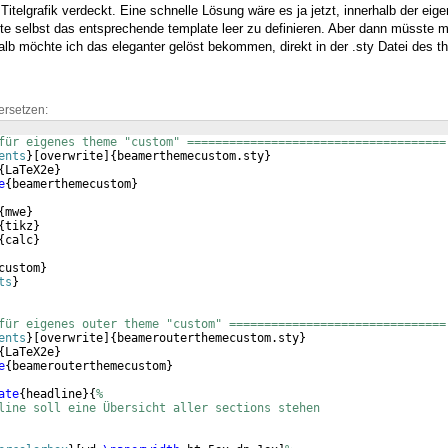
 Titelgrafik verdeckt. Eine schnelle Lösung wäre es ja jetzt, innerhalb der eige
eite selbst das entsprechende template leer zu definieren. Aber dann müsste 
lb möchte ich das eleganter gelöst bekommen, direkt in der .sty Datei des t
ersetzen:
für eigenes theme "custom" =====================================
ents
}
[
overwrite
]
{
beamerthemecustom.sty
}
{
LaTeX2e
}
e
{
beamerthemecustom
}
{
mwe
}
{
tikz
}
{
calc
}
custom
}
ts
}
für eigenes outer theme "custom" ===============================
ents
}
[
overwrite
]
{
beamerouterthemecustom.sty
}
{
LaTeX2e
}
e
{
beamerouterthemecustom
}
ate
{
headline
}
{
%
line soll eine Übersicht aller sections stehen