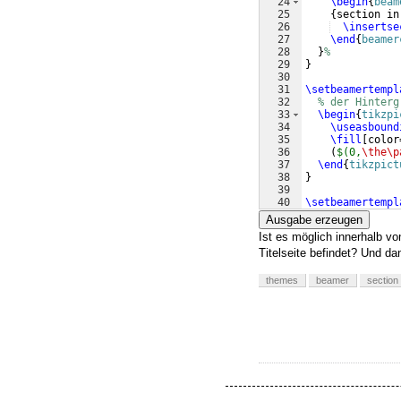
24
\begin
{
beam
25
{
section in
26
\insertse
27
\end
{
beamer
28
}
%
29
}
30
31
\setbeamertempl
32
% der Hinterg
33
\begin
{
tikzpi
34
\useasbound
35
\fill
[
color
36
(
$(0,
\the\p
37
\end
{
tikzpict
38
}
39
40
\setbeamertempl
41
% bei der Tit
Ausgabe erzeugen
Ist es möglich innerhalb v
Titelseite befindet? Und dan
themes
beamer
section