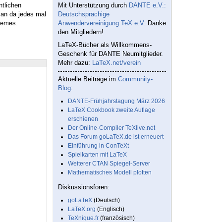
ntlichen
Mit Unterstützung durch
DANTE e.V.:
man da jedes mal
Deutschsprachige
hemes.
Anwendervereinigung TeX e.V.
Danke
den Mitgliedern!
LaTeX-Bücher als Willkommens-
Geschenk für DANTE Neumitglieder.
Mehr dazu:
LaTeX.net/verein
Aktuelle Beiträge im
Community-
Blog
:
DANTE-Frühjahrstagung März 2026
LaTeX Cookbook zweite Auflage
erschienen
Der Online-Compiler TeXlive.net
Das Forum goLaTeX.de ist erneuert
Einführung in ConTeXt
Spielkarten mit LaTeX
Weiterer CTAN Spiegel-Server
Mathematisches Modell plotten
Diskussionsforen:
goLaTeX
(Deutsch)
LaTeX.org
(Englisch)
TeXnique.fr
(französisch)