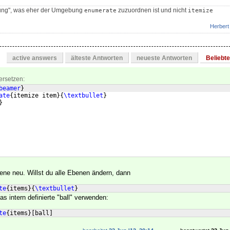
lung", was eher der Umgebung
zuzuordnen ist und nicht
enumerate
itemize
Herbert
active answers
älteste Antworten
neueste Antworten
Beliebt
ersetzen:
beamer
}
ate
{
itemize item
}
{
\textbullet
}
}
bene neu. Willst du alle Ebenen ändern, dann
te
{
items
}
{
\textbullet
}
as intern definierte "ball" verwenden:
te
{
items
}
[
ball
]