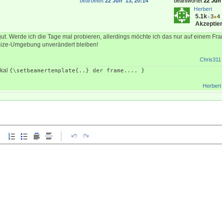
bearbeitet
22 Jun '13, 20:14
beantwortet
22 Jun 
Herbert
5.1k
●
3
●
4
Akzeptier
gut. Werde ich die Tage mal probieren, allerdings möchte ich das nur auf einem Fr
emize-Umgebung unverändert bleiben!
Chris311
okal
{\setbeamertemplate{..} der frame.... }
Herbert