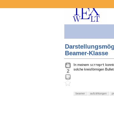
Darstellungsmögl
Beamer-Klasse
In meinem
konnt
scrreprt
solche kreisförmigen Bulle
2
beamer
aufzählungen
p