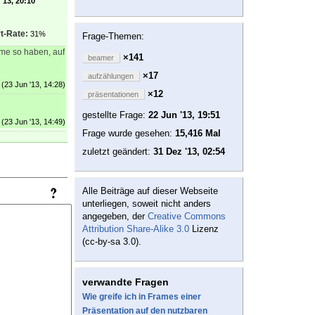
'13, 20:10
t-Rate:
31%
Frage-Themen:
ame so haben, auf
×141
beamer
×17
aufzählungen
(23 Jun '13, 14:28)
×12
präsentationen
gestellte Frage:
22 Jun '13, 19:51
(23 Jun '13, 14:49)
Frage wurde gesehen:
15,416 Mal
zuletzt geändert:
31 Dez '13, 02:54
Alle Beiträge auf dieser Webseite
unterliegen, soweit nicht anders
angegeben, der
Creative Commons
Attribution Share-Alike 3.0
Lizenz
(cc-by-sa 3.0).
verwandte Fragen
Wie greife ich in Frames einer
Präsentation auf den nutzbaren