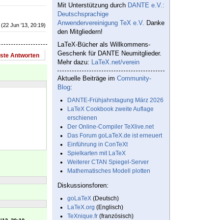
Mit Unterstützung durch
DANTE e.V.:
Deutschsprachige
Anwendervereinigung TeX e.V.
Danke
(22 Jun '13, 20:19)
den Mitgliedern!
LaTeX-Bücher als Willkommens-
Geschenk für DANTE Neumitglieder.
este Antworten
Mehr dazu:
LaTeX.net/verein
Aktuelle Beiträge im
Community-
Blog
:
DANTE-Frühjahrstagung März 2026
LaTeX Cookbook zweite Auflage
erschienen
Der Online-Compiler TeXlive.net
Das Forum goLaTeX.de ist erneuert
Einführung in ConTeXt
Spielkarten mit LaTeX
Weiterer CTAN Spiegel-Server
Mathematisches Modell plotten
Diskussionsforen:
goLaTeX
(Deutsch)
LaTeX.org
(Englisch)
TeXnique.fr
(französisch)