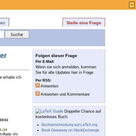
Anmelden
über
FAQ
×
fen
Stelle eine Frage
er
Folgen dieser Frage
Per E-Mail:
Wenn sie sich anmelden, kommen
Sie für alle Updates hier in Frage
 erhalte ich
Per RSS:
Antworten
Antworten und Kommentare
Doppelte Chance auf
kostenloses Buch:
 19:51
Buchverschenkung auf LaTeX.org
1
●
14
Book Giveaway on StackExchange
t-Rate:
0%