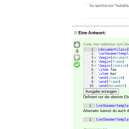
Du sprichst von "Aufzäh
Eine Antwort:
Code, hier editierbar zum Üb
1
\documentclass
{
4
2
\setbeamertempl
3
\begin
{
document
4
\begin
{
frame
}
5
\begin
{
itemize
}
6
\item
 foo
7
\item
 bar
8
\end
{
itemize
}
9
\end
{
frame
}
10
\end
{
document
}
Ausgabe erzeugen
Definiert nur die oberste E
1
\setbeamertempla
Alternativ kannst du auch d
1
\setbeamertempla