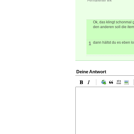
Permanenter link
Ok, das klingt schonmal 
den anderen soll die it
dann hältst du es eben l
1
Deine Antwort