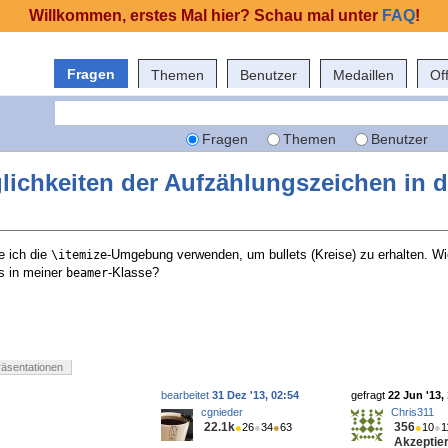
Willkommen, erstes Mal hier? Schau mal unter
FAQ
!
Fragen
Themen
Benutzer
Medaillen
Of
Fragen
Themen
Benutzer
ichkeiten der Aufzählungszeichen in d
e ich die
-Umgebung verwenden, um bullets (Kreise) zu erhalten. Wie
\itemize
ts in meiner
-Klasse?
beamer
räsentationen
bearbeitet
31 Dez '13, 02:54
gefragt
22 Jun '13,
cgnieder
Chris311
22.1k
356
●
26
●
34
●
63
●
10
●
1
Akzeptier