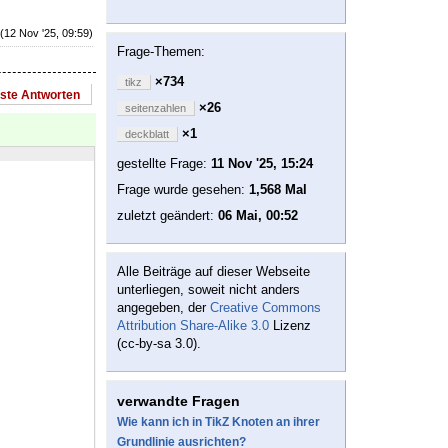
(12 Nov '25, 09:59)
Frage-Themen:
×734
tikz
este Antworten
×26
seitenzahlen
×1
deckblatt
gestellte Frage:
11 Nov '25, 15:24
Frage wurde gesehen:
1,568 Mal
zuletzt geändert:
06 Mai, 00:52
Alle Beiträge auf dieser Webseite
unterliegen, soweit nicht anders
angegeben, der
Creative Commons
Attribution Share-Alike 3.0
Lizenz
(cc-by-sa 3.0).
verwandte Fragen
Wie kann ich in TikZ Knoten an ihrer
Grundlinie ausrichten?