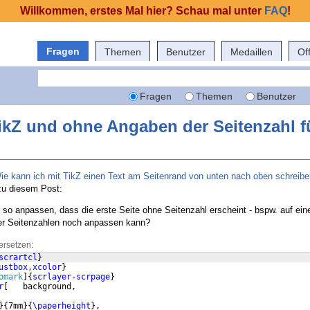
Willkommen, erstes Mal hier? Schau mal unter
FAQ
!
Fragen
Themen
Benutzer
Medaillen
Of
Fragen
Themen
Benutzer
ikZ und ohne Angaben der Seitenzahl f
ie kann ich mit TikZ einen Text am Seitenrand von unten nach oben schreib
zu diesem Post:
so anpassen, dass die erste Seite ohne Seitenzahl erscheint - bspw. auf einer
der Seitenzahlen noch anpassen kann?
ersetzen:
scrartcl
}
ustbox,xcolor
}
omark
]
{
scrlayer-scrpage
}
r
[
   background,  
}
{
7mm
}
{
\paperheight
}
,  