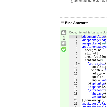
Schon auf der ersten Seit
1
Eine Antwort:
Code, hier editierbar zum Üb
1
\documentclass
{
1
2
\usepackage
{
adj
3
\usepackage
[
aut
4
\DeclareNewLaye
5
  background,
6
  align=tl,
7
  area=
{
0pt
}
{
0p
8
  contents=
{
%
9
\adjustbox
{
10
  totalheig
11
  width = 
\
12
  rotate = 
13
  bgcolor= 
14
  lap = 
\wi
15
}
{
\phantom
{
16
\hspace
*
{
2.
17
\rotatebox
{
18
\hspace
*
{
19
\color
{
wh
20
]
{
blue-margin
}
21
\AddLayersToPag