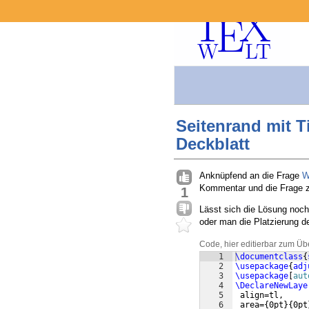
Seitenrand mit T
Deckblatt
Anknüpfend an die Frage
W
Kommentar und die Frage 
1
Lässt sich die Lösung noch 
oder man die Platzierung 
Code, hier editierbar zum Üb
1
\documentclass
{
2
\usepackage
{
adj
3
\usepackage
[
aut
4
\DeclareNewLaye
5
 align=tl,  
6
 area=
{
0pt
}
{
0pt