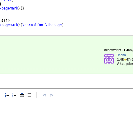
ndtext
}
}
\pagemark
}
{
}
e
}
{
1
}
\pagemark
}
{
\normalfont\thepage
}
beantwortet
11 Jan,
Tischa
1.4k
●
47
●
Akzeptier