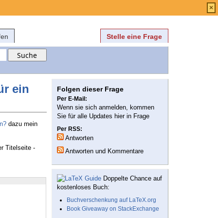
Anmelden
über
FAQ
×
fen
Stelle eine Frage
ür ein
Folgen dieser Frage
Per E-Mail:
Wenn sie sich anmelden, kommen
Sie für alle Updates hier in Frage
en?
dazu mein
Per RSS:
Antworten
 Titelseite -
Antworten und Kommentare
Doppelte Chance auf
kostenloses Buch:
Buchverschenkung auf LaTeX.org
Book Giveaway on StackExchange