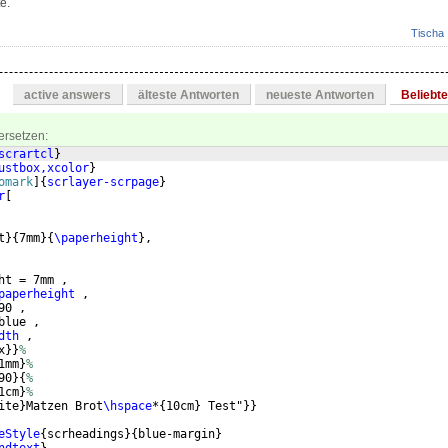
e.
Tischa
active answers
älteste Antworten
neueste Antworten
Beliebt
ersetzen:
scrartcl
}
ustbox,xcolor
}
omark
]
{
scrlayer-scrpage
}
r
[
t
}
{
7mm
}
{
\paperheight
}
,
ht = 7mm ,
paperheight
 ,
90 ,
blue ,
dth
 ,
x
}}
%
1mm
}
%
90
}
{
%
1cm
}
%
ite
}
Matzen Brot
\hspace
*
{
10cm
}
 Test"
}}
eStyle
{
scrheadings
}
{
blue-margin
}