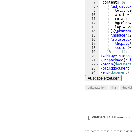
7
 contents=
{
%
8
\adjustbox
9
   totalhei
10
   width = 
11
   rotate =
12
   bgcolor=
13
   lap = 
\w
14
}
{
\phantom
15
\hspace
*
{
2
16
\rotatebox
17
\hspace
*
18
\color
{
w
19
}
%   } ]{blu
20
\AddLayersToPag
21
\usepackage
{
bli
22
\begin
{
document
23
\blinddocument
24
\end
{
document
}
Ausgabe erzeugen
seitenzahlen
tikz
deckbl
Platziere
\AddLayersTo
1