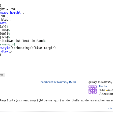
{
ght = 7mm ,
\paperheight
 ,
 90 ,
 blue ,
idth
 ,
{
x
}}
%
.1mm
}
%
{
90
}
{
%
{
1cm
}
%
hite
}
Das ist Text im Rand
%
e-margin}
eStyle
{
scrheadings
}
{
blue-margin
}
ndtext
}
}
att
bearbeitet
17 Nov '25, 15:33
gefragt
11 Nov '25,
Tischa
1.4k
●
47
●
Akzeptier
an der Stelle, ab der es erscheinen so
PageStyle{scrheadings}{blue-margin}
cis