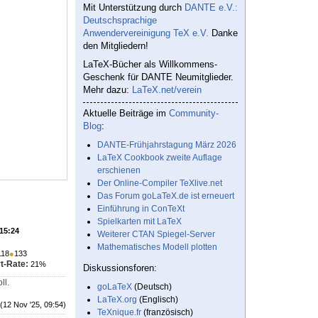
Mit Unterstützung durch
DANTE e.V.:
Deutschsprachige
Anwendervereinigung TeX e.V.
Danke
den Mitgliedern!
LaTeX-Bücher als Willkommens-
Geschenk für DANTE Neumitglieder.
Mehr dazu:
LaTeX.net/verein
Aktuelle Beiträge im
Community-
Blog
:
DANTE-Frühjahrstagung März 2026
LaTeX Cookbook zweite Auflage
erschienen
Der Online-Compiler TeXlive.net
Das Forum goLaTeX.de ist erneuert
Einführung in ConTeXt
Spielkarten mit LaTeX
 15:24
Weiterer CTAN Spiegel-Server
Mathematisches Modell plotten
118
●
133
t-Rate:
21%
Diskussionsforen:
ll.
goLaTeX
(Deutsch)
LaTeX.org
(Englisch)
(12 Nov '25, 09:54)
TeXnique.fr
(französisch)