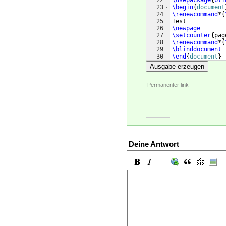
22
\usepackage
{
bli
23
\begin
{
document
24
\renewcommand
*
{
25
Test
26
\newpage
27
\setcounter
{
pag
28
\renewcommand
*
{
29
\blinddocument
30
\end
{
document
}
Ausgabe erzeugen
Permanenter link
Deine Antwort