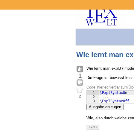
Wie lernt man e
Wie lernt man expl3 / mod
1
Die Frage ist bewusst kurz 
Code, hier editierbar zum Üb
1
\ExplSyntaxOn
2
2
....
3
\ExplSyntaxOff
Ausgabe erzeugen
Wie, also durch welche zen
expl3