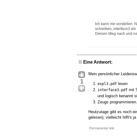
Ich kann mir vorstellen
schreiben, interface3 als
Deinen Weg nach und na
Eine Antwort:
Mein persönlicher Leidensw
1
lesen
expl3.pdf
mit 
interface3.pdf
und logisch benannt si
Zeugs programmieren
Heutzutage gibt es noch ein 
gelesen), vielleicht hilft's 
Permanenter link