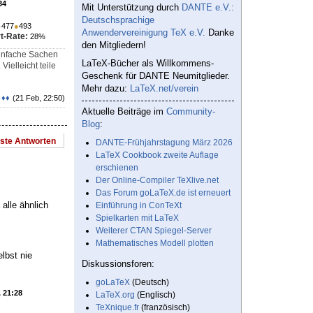
34
Mit Unterstützung durch
DANTE e.V.:
Deutschsprachige
●
477
●
493
Anwendervereinigung TeX e.V.
Danke
t-Rate:
28%
den Mitgliedern!
einfache Sachen
LaTeX-Bücher als Willkommens-
Vielleicht teile
Geschenk für DANTE Neumitglieder.
Mehr dazu:
LaTeX.net/verein
 ♦♦
(21 Feb, 22:50)
Aktuelle Beiträge im
Community-
Blog
:
este Antworten
DANTE-Frühjahrstagung März 2026
LaTeX Cookbook zweite Auflage
erschienen
Der Online-Compiler TeXlive.net
Das Forum goLaTeX.de ist erneuert
alle ähnlich
Einführung in ConTeXt
Spielkarten mit LaTeX
Weiterer CTAN Spiegel-Server
Mathematisches Modell plotten
elbst nie
Diskussionsforen:
goLaTeX
(Deutsch)
, 21:28
LaTeX.org
(Englisch)
TeXnique.fr
(französisch)