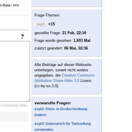
t-Rate:
44%
Frage-Themen:
×15
expl3
gestellte Frage:
21 Feb, 22:34
Frage wurde gesehen:
1,693 Mal
zuletzt geändert:
06 Mai, 02:36
Alle Beiträge auf dieser Webseite
unterliegen, soweit nicht anders
angegeben, der
Creative Commons
Attribution Share-Alike 3.0
Lizenz
(cc-by-sa 3.0).
verwandte Fragen
Community Wiki:
expl3: Klein- in Großschreibung
ändern
expl3: Unterstrich für Tiefstellung
verwenden