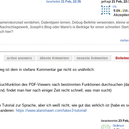
bearbeitet
21 Feb, 22:35
gefragt
21 Feb, 22:
cis
9.6k
●
158
Akzeptier
: Namenskonzept verstehen, Datentypen lernen, Debug-Befehle verwenden, kleine 
 Nachschlagewerk, Joseph's Blog oder Marei's ix-Beiträge für einen schnellen Start. 
ch hier?
stefan
active answers
älteste Antworten
neueste Antworten
Beliebt
eg ist dem in stefans Kommentar gar nicht so unähnlich:
Suchfunktion des PDF-Viewers nach bestimmten Funktionen durchsuchen (da 
nd, findet man hier nach einiger Zeit recht schnell, was man sucht)
.
Tutorial zur Sprache, aber ich weiß nicht, wie gut das wirklich ist (habe es s
ja anderen:
https://www.alanshawn.com/latex3-tutorial/
beantwortet
23 Feb
Skillmon