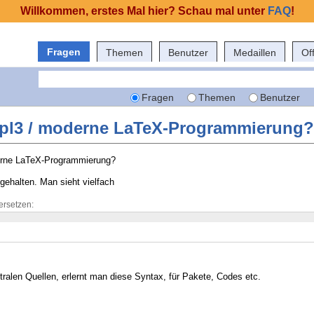
Willkommen, erstes Mal hier? Schau mal unter
FAQ
!
Fragen
Themen
Benutzer
Medaillen
Of
Fragen
Themen
Benutzer
xpl3 / moderne LaTeX-Programmierung?
erne LaTeX-Programmierung?
gehalten. Man sieht vielfach
ersetzen:
tralen Quellen, erlernt man diese Syntax, für Pakete, Codes etc.