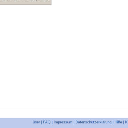
über
|
FAQ
|
Impressum
|
Datenschutzerklärung
|
Hilfe
|
K