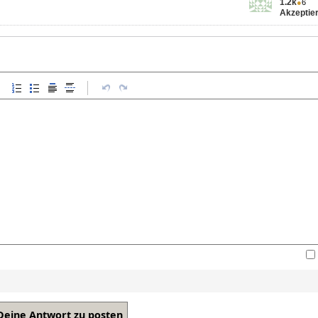
1.2k
●
6
Akzeptier