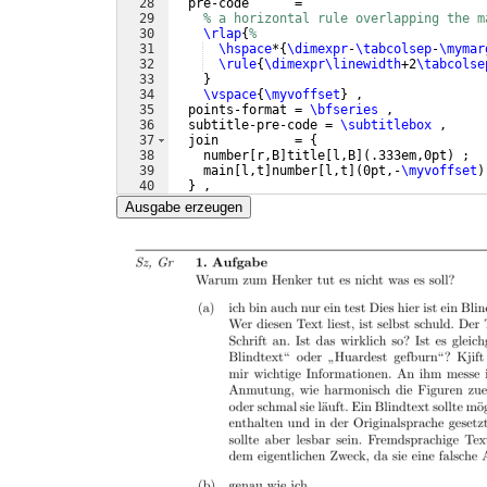
28
  pre-code      =
29
% a horizontal rule overlapping the m
30
\rlap
{
%
31
\hspace
*
{
\dimexpr
-
\tabcolsep
-
\mymar
32
\rule
{
\dimexpr\linewidth
+2
\tabcolse
33
}
34
\vspace
{
\myvoffset
}
 ,
35
  points-format = 
\bfseries
 ,
36
  subtitle-pre-code = 
\subtitlebox
 ,
37
  join          = 
{
38
    number
[
r,B
]
title
[
l,B
]
(
.333em,0pt
)
 ;
39
    main
[
l,t
]
number
[
l,t
]
(
0pt,-
\myvoffset
)
40
}
 ,
41
  attach        = 
{
Ausgabe erzeugen