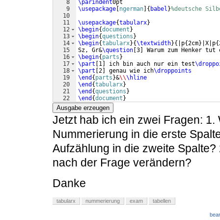
8
\parindent
0pt
9
\usepackage
[
ngerman
]
{
babel
}
%deutsche Silb
10
11
\usepackage
{
tabularx
}
12
\begin
{
document
}
13
\begin
{
questions
}
14
\begin
{
tabularx
}
{
\textwidth
}
{
|p
{
2cm
}
|X|p
{
15
Sz, Gr&
\question
[
3
]
 Warum zum Henker tut 
16
\begin
{
parts
}
17
\part
[
1
]
 ich bin auch nur ein test
\droppo
18
\part
[
2
]
 genau wie ich
\droppoints
19
\end
{
parts
}
&
\\
\hline
20
\end
{
tabularx
}
21
\end
{
questions
}
22
\end
{
document
}
Ausgabe erzeugen
Jetzt hab ich ein zwei Fragen: 1.
Nummerierung in die erste Spalt
Aufzählung in die zweite Spalte?
nach der Frage verändern?
Danke
tabularx
nummerierung
exam
tabellen
bear