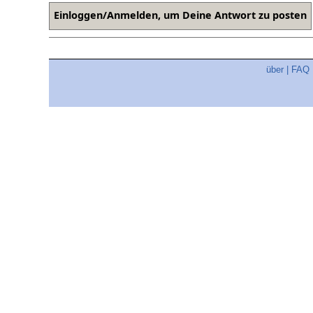
über
|
FAQ