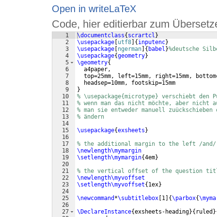
Open in writeLaTeX
Code, hier editierbar zum Übersetz
1
\documentclass
{
scrartcl
}
2
\usepackage
[
utf8
]
{
inputenc
}
3
\usepackage
[
ngerman
]
{
babel
}
%deutsche Silb
4
\usepackage
{
geometry
}
5
\geometry
{
6
  a4paper,
7
  top=25mm, left=15mm, right=15mm, bottom
8
  headsep=10mm, footskip=15mm
9
}
10
% \usepackage{microtype} verschiebt den P
11
% wenn man das nicht möchte, aber nicht a
12
% man sie entweder manuell zuückschieben 
13
% ändern
14
15
\usepackage
{
exsheets
}
16
17
% the additional margin to the left /and/
18
\newlength\mymargin
19
\setlength\mymargin
{
4em
}
20
21
% the vertical offset of the question tit
22
\newlength\myvoffset
23
\setlength\myvoffset
{
1ex
}
24
25
\newcommand
*
\subtitlebox
[
1
]
{
\parbox
{
\myma
26
27
\DeclareInstance
{
exsheets-heading
}
{
ruled
}