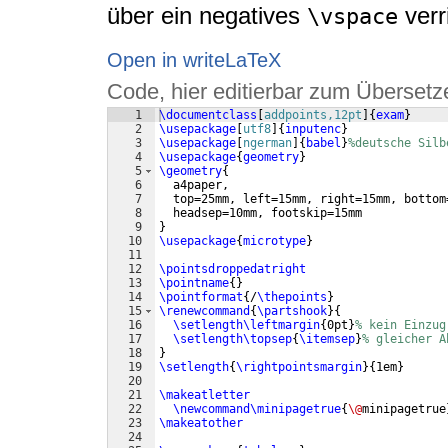
über ein negatives
verr
\vspace
Open in writeLaTeX
Code, hier editierbar zum Übersetz
1
\documentclass
[
addpoints,12pt
]
{
exam
}
2
\usepackage
[
utf8
]
{
inputenc
}
3
\usepackage
[
ngerman
]
{
babel
}
%deutsche Silb
4
\usepackage
{
geometry
}
5
\geometry
{
6
  a4paper,
7
  top=25mm, left=15mm, right=15mm, bottom
8
  headsep=10mm, footskip=15mm
9
}
10
\usepackage
{
microtype
}
11
12
\pointsdroppedatright
13
\pointname
{
}
14
\pointformat
{
/
\thepoints
}
15
\renewcommand
{
\partshook
}
{
16
\setlength\leftmargin
{
0pt
}
% kein Einzug
17
\setlength\topsep
{
\itemsep
}
% gleicher A
18
}
19
\setlength
{
\rightpointsmargin
}
{
1em
}
20
21
\makeatletter
22
\newcommand\minipagetrue
{
\@
minipagetrue
23
\makeatother
24