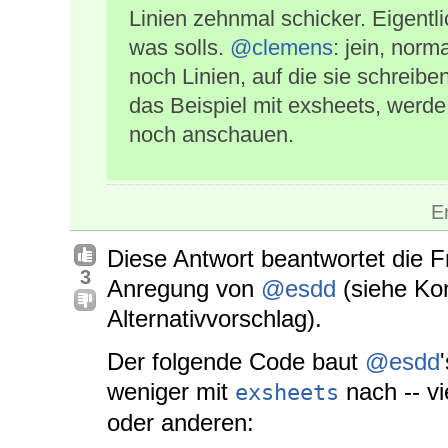
Linien zehnmal schicker. Eigentl
was solls.
@clemens
: jein, nor
noch Linien, auf die sie schreiben
das Beispiel mit exsheets, werde
noch anschauen.
E
Diese Antwort beantwortet die Fr
3
Anregung von
@esdd
(siehe Ko
Alternativvorschlag).
Der folgende Code baut
@esdd
weniger mit
nach -- vi
exsheets
oder anderen: