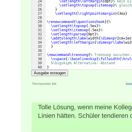
24
\setlength\leftmargin
{
0pt
}
% kein Ei
25
\setlength\topsep
{
\itemsep
}
% gleich
26
}
27
\setlength
{
\rightpointsmargin
}
{
3ex
}
28
29
\renewcommand
{
\questionshook
}
{
%
30
\setlength\topsep
{
.5ex
}
%
31
\setlength\itemsep
{
.5ex
}
%
32
\setlength\parsep
{
0pt
}
%
33
\addtolength
\label
width
{
\dimexpr
2cm+1ex
34
\setlength\leftmargin
{
\dimexpr
\label
wid
35
}
36
37
\newcommand\trennung
{
% Trennung zwischen 
38
\vspace
{
-
\baselineskip
}
\fullwidth
{
\hrul
39
%\bigskip% Alternative: Abstand
40
}
41
Ausgabe erzeugen
Permanenter link
bear
Tolle Lösung, wenn meine Kolleg
Linien hätten. Schüler tendieren 