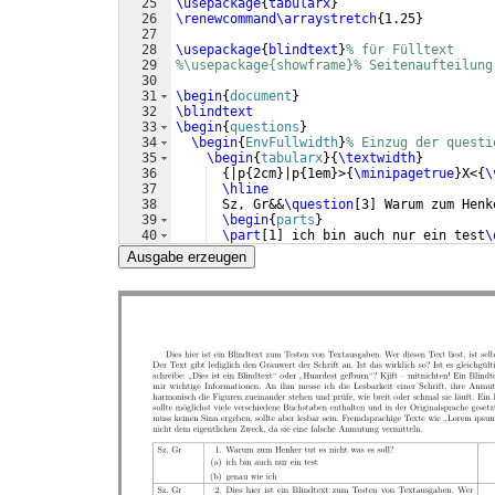
25
\usepackage
{
tabularx
}
26
\renewcommand\arraystretch
{
1.25
}
27
28
\usepackage
{
blindtext
}
% für Fülltext
29
%\usepackage{showframe}% Seitenaufteilung
30
31
\begin
{
document
}
32
\blindtext
33
\begin
{
questions
}
34
\begin
{
EnvFullwidth
}
% Einzug der questi
35
\begin
{
tabularx
}
{
\textwidth
}
36
{
|p
{
2cm
}
|p
{
1em
}
>
{
\minipagetrue
}
X<
{
\
37
\hline
38
  Sz, Gr&&
\question
[
3
]
 Warum zum Henk
39
\begin
{
parts
}
40
\part
[
1
]
 ich bin auch nur ein test
\
41
\part
[
2
]
 genau wie ich
\droppoints
Ausgabe erzeugen