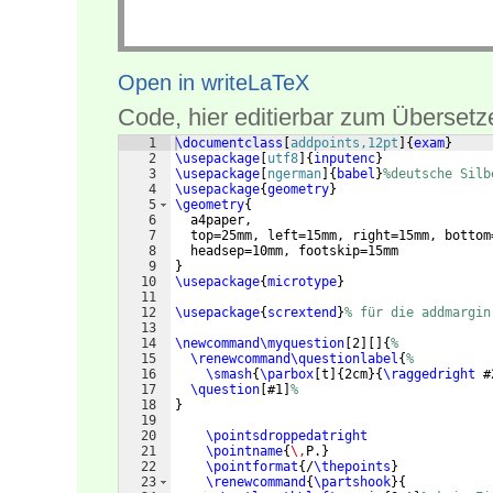
Open in writeLaTeX
Code, hier editierbar zum Übersetz
1
\documentclass
[
addpoints,12pt
]
{
exam
}
2
\usepackage
[
utf8
]
{
inputenc
}
3
\usepackage
[
ngerman
]
{
babel
}
%deutsche Silb
4
\usepackage
{
geometry
}
5
\geometry
{
6
  a4paper,
7
  top=25mm, left=15mm, right=15mm, bottom
8
  headsep=10mm, footskip=15mm
9
}
10
\usepackage
{
microtype
}
11
12
\usepackage
{
scrextend
}
% für die addmargin
13
14
\newcommand\myquestion
[
2
]
[
]
{
%
15
\renewcommand\questionlabel
{
%
16
\smash
{
\parbox
[
t
]
{
2cm
}
{
\raggedright
 #
17
\question
[
#1
]
%
18
}
19
20
\pointsdroppedatright
21
\pointname
{
\,
P.
}
22
\pointformat
{
/
\thepoints
}
23
\renewcommand
{
\partshook
}
{