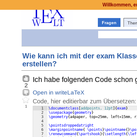
Willkommen, er
Fragen
The
Wie kann ich mit der exam Klass
erstellen?
Ich habe folgenden Code schon 
2
Open in writeLaTeX
Code, hier editierbar zum Übersetzen:
1
1
\documentclass
[
addpoints, 12pt
]
{
exam
}
2
\usepackage
{
geometry
}
3
\geometry
{
a4paper, top=25mm, left=15mm, r
4
5
\pointsdroppedatright
6
\marginpointname
{
\points
}
\pointname
{
}
\po
7
\renewcommand
{
\partshook
}
{
\setlength
{
\lef