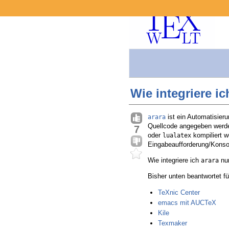
Wie integriere i
ist ein Automatisier
arara
Quellcode angegeben werde
7
oder
kompiliert w
lualatex
Eingabeaufforderung/Konso
Wie integriere ich
nun
arara
Bisher unten beantwortet fü
TeXnic Center
emacs mit AUCTeX
Kile
Texmaker