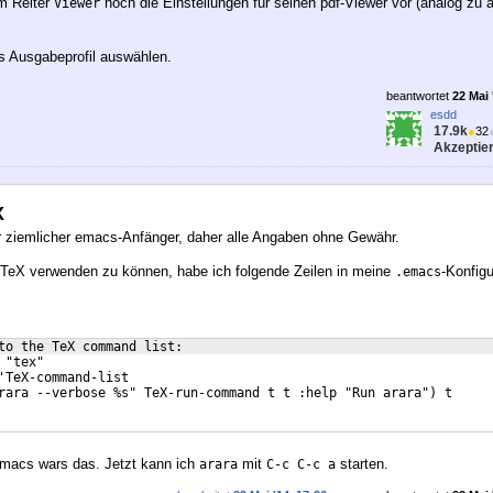
m Reiter
noch die Einstellungen für seinen pdf-Viewer vor (analog zu a
Viewer
s Ausgabeprofil auswählen.
beantwortet
22 Mai 
esdd
17.9k
●
32
Akzeptier
X
r ziemlicher emacs-Anfänger, daher alle Angaben ohne Gewähr.
X verwenden zu können, habe ich folgende Zeilen in meine
-Konfigu
.emacs
to the TeX command list: 
 "tex"
'TeX-command-list
rara --verbose %s" TeX-run-command t t :help "Run arara") t
macs wars das. Jetzt kann ich
mit
starten.
arara
C-c C-c a