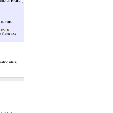
nderen Profilen)
'14, 10:05
●
42
●
58
t-Rate:
62%
rationsdatei