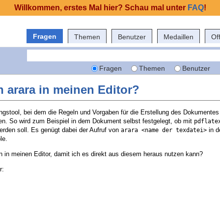
Willkommen, erstes Mal hier? Schau mal unter
FAQ
!
Fragen
Themen
Benutzer
Medaillen
Of
Fragen
Themen
Benutzer
ch arara in meinen Editor?
ungstool, bei dem die Regeln und Vorgaben für die Erstellung des Dokumentes 
n. So wird zum Beispiel in dem Dokument selbst festgelegt, ob mit
pdflate
erden soll. Es genügt dabei der Aufruf von
in d
arara <name der texdatei>
le.
 in meinen Editor, damit ich es direkt aus diesem heraus nutzen kann?
r: