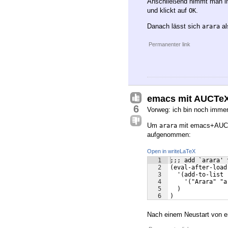
Anschließend nimmt man i
und klickt auf
.
OK
Danach lässt sich
al
arara
Permanenter link
emacs mit AUCTe
6
Vorweg: ich bin noch imme
Um
mit emacs+AUCTe
arara
aufgenommen:
Open in writeLaTeX
1
;;; add `arara' 
2
(eval-after-load
3
  '(add-to-list 
4
    '("Arara" "a
5
  )
6
)
Nach einem Neustart von e