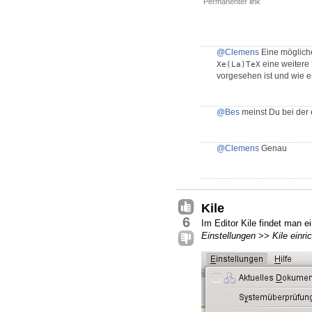
Permanenter link
@Clemens
Eine mögliche
eine weitere
Xe(La)TeX
vorgesehen ist und wie e
@Bes
meinst Du bei der 
@Clemens
Genau
Kile
6
Im Editor Kile findet man 
Einstellungen
>>
Kile einric