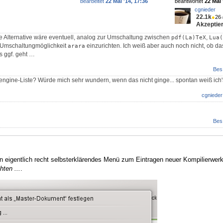
bearbeitet
22 Mai '14, 17:36
beantwortet
22 Mai 
cgnieder
22.1k
●
26
Akzeptier
 Alternative wäre eventuell, analog zur Umschaltung zwischen
,
pdf(La)TeX
Lua(
 Umschaltungmöglichkeit
einzurichten. Ich weiß aber auch noch nicht, ob das
arara
s ggf. geht …
Bes
engine-Liste? Würde mich sehr wundern, wenn das nicht ginge... spontan weiß ich'
cgnieder
Bes
ein eigentlich recht selbsterklärendes Menü zum Eintragen neuer Kompilierwer
hten ...
.