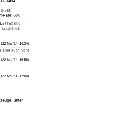
'14, 13:43
●
34
●
63
t-Rate:
60%
und
La)TeX
 tatsächlich
(22 Mai '14, 14:34)
s aber auch nicht
(22 Mai '14, 15:58)
(22 Mai '14, 17:00)
kzeuge, unter