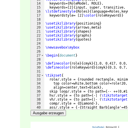
14
  keywords=
{
RoleModel, ROLE
}
,
15
  keywords=
[
2
]
{
input, super, transitive, 
16
\lstdefinestyle
{
Roles
}
{
language=Roles,key
17
  keywordstyle= 
[
2
]
\color
{
roleKeyword
}}
18
19
\usetikzlibrary
{
positioning
}
20
\usetikzlibrary
{
arrows.meta
}
21
\usetikzlibrary
{
shapes
}
22
\usetikzlibrary
{
graphs
}
23
\usetikzlibrary
{
quotes
}
24
25
\newsavebox\mybox
26
27
\begin
{
document
}
28
29
\definecolor
{
role
}
{
cmyk
}
{
1.0, 0.417, 0.0,
30
\definecolor
{
roleKeyword
}
{
cmyk
}
{
0.3, 0.7,
31
32
\tikzset
{
33
  role/.style = 
{
rounded rectangle, minim
34
    top color=white,bottom color=role!20,
35
    align=center,text=black
}
,
36
  skip loop/.style = 
{
to path=
{
-- ++
(
0,#1
37
  hv/.style = 
{
to path=
{
-| 
(
\tikztotarget
38
  vh/.style = 
{
to path=
{
|- 
(
\tikztotarget
39
  comp/.style = 
{
Diamond-
}
,
40
  ass/.style = 
{
-
{
Straight Barb
[
angle'=45
41
  imp/.style = 
{
-
{
Triangle
[
open,length=7p
Ausgabe erzeugen