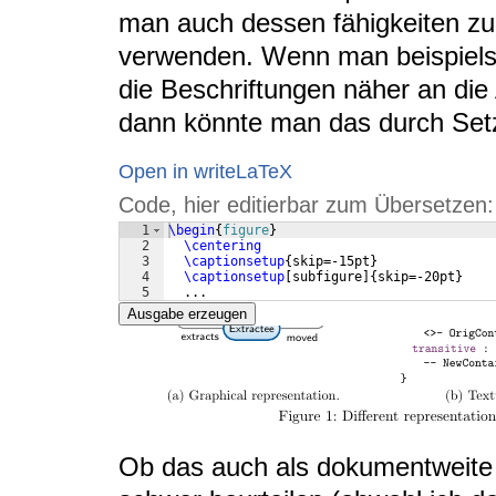
man auch dessen fähigkeiten zu
verwenden. Wenn man beispielsw
die Beschriftungen näher an die
dann könnte man das durch Set
Open in writeLaTeX
Code, hier editierbar zum Übersetzen:
1
\begin
{
figure
}
2
\centering
3
\captionsetup
{
skip=-15pt
}
4
\captionsetup
[
subfigure
]
{
skip=-20pt
}
5
  ...
Ausgabe erzeugen
Ob das auch als dokumentweite O