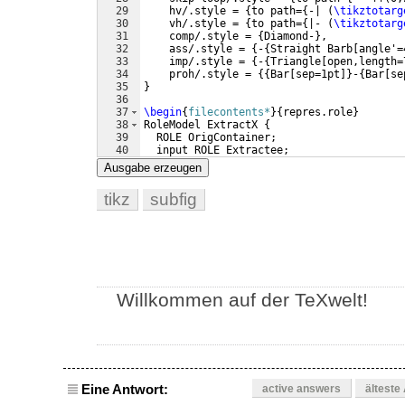
29
    hv/.style = 
{
to path=
{
-| 
(
\tikztotarg
30
    vh/.style = 
{
to path=
{
|- 
(
\tikztotarg
31
    comp/.style = 
{
Diamond-
}
,
32
    ass/.style = 
{
-
{
Straight Barb
[
angle'=
33
    imp/.style = 
{
-
{
Triangle
[
open,length=
34
    proh/.style = 
{{
Bar
[
sep=1pt
]}
-
{
Bar
[
se
35
}
36
37
\begin
{
filecontents*
}
{
repres.role
}
38
RoleModel ExtractX 
{
39
  ROLE OrigContainer; 
40
  input ROLE Extractee; 
41
  ROLE NewContainer 
(
newName
)
; 
Ausgabe erzeugen
tikz
subfig
Willkommen auf der TeXwelt!
Eine Antwort:
active answers
älteste