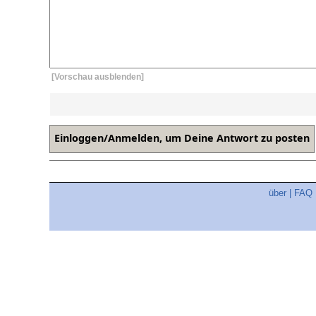
[Vorschau ausblenden]
über
|
FAQ