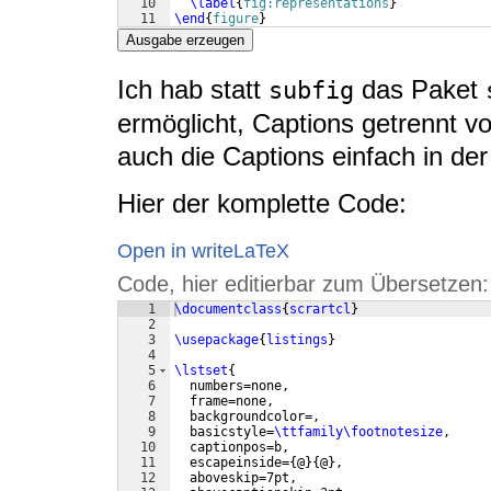
10
\label
{
fig:representations
}
11
\end
{
figure
}
Ausgabe erzeugen
Ich hab statt
das Paket
subfig
ermöglicht, Captions getrennt v
auch die Captions einfach in der
Hier der komplette Code:
Open in writeLaTeX
Code, hier editierbar zum Übersetzen:
1
\documentclass
{
scrartcl
}
2
3
\usepackage
{
listings
}
4
5
\lstset
{
6
  numbers=none,
7
  frame=none,
8
  backgroundcolor=,
9
  basicstyle=
\ttfamily\footnotesize
,
10
  captionpos=b,
11
  escapeinside=
{
@
}
{
@
}
,
12
  aboveskip=7pt,