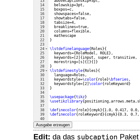
13
  abovecaptionskip=3pt,
14
  belowskip=3pt,
15
  boxpos=c,
16
  showspaces=false,
17
  showtabs=false,
18
  tabsize=4,
19
  breaklines=true,
20
  columns=flexible,
21
  mathescape
22
}
23
24
\lstdefinelanguage
{
Roles
}
{
25
  keywords=
{
RoleModel, ROLE
}
,
26
  keywords=
[
2
]
{
input, super, transitive, 
27
  morestring=
[
s
]
{[
}
{
]}
28
}
29
\lstdefinestyle
{
Roles
}
{
30
  language=Roles,
31
  keywordstyle=
\color
{
role
}
\bfseries
,
32
  keywordstyle=
[
2
]
\color
{
roleKeyword
}
33
}
34
35
\usepackage
{
tikz
}
36
\usetikzlibrary
{
positioning,arrows.meta,s
37
38
\definecolor
{
role
}
{
cmyk
}
{
1.0, 0.417, 0.0,
39
\definecolor
{
roleKeyword
}
{
cmyk
}
{
0.3, 0.7,
40
41
\tikzset
{
Ausgabe erzeugen
Edit:
da das
Paket
subcaption