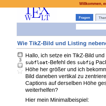
Willkommen, er
Fragen
The
Wie TikZ-Bild und Listing nebene
Hallo, ich setze ein TikZ-Bild und 
3
-Befehl des
Pack
subfloat
subfig
Höhe her größer und ich bekomme
Bild daneben vertikal zu zentriere
Captions auf derselben Höhe gese
weiterhelfen?
Hier mein Minimalbeispiel: