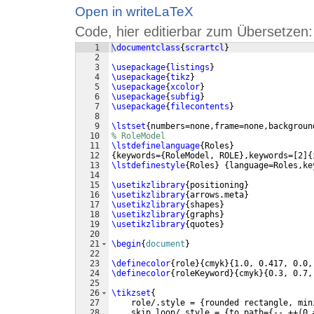
Open in writeLaTeX
Code, hier editierbar zum Übersetzen:
1
\documentclass
{
scrartcl
}
2
3
\usepackage
{
listings
}
4
\usepackage
{
tikz
}
5
\usepackage
{
xcolor
}
6
\usepackage
{
subfig
}
7
\usepackage
{
filecontents
}
8
9
\lstset
{
numbers=none,frame=none,backgroun
10
% RoleModel
11
\lstdefinelanguage
{
Roles
}
12
{
keywords=
{
RoleModel, ROLE
}
,keywords=
[
2
]
{
13
\lstdefinestyle
{
Roles
}
{
language=Roles,ke
14
15
\usetikzlibrary
{
positioning
}
16
\usetikzlibrary
{
arrows.meta
}
17
\usetikzlibrary
{
shapes
}
18
\usetikzlibrary
{
graphs
}
19
\usetikzlibrary
{
quotes
}
20
21
\begin
{
document
}
22
23
\definecolor
{
role
}
{
cmyk
}
{
1.0, 0.417, 0.0,
24
\definecolor
{
roleKeyword
}
{
cmyk
}
{
0.3, 0.7,
25
26
\tikzset
{
27
    role/.style = 
{
rounded rectangle, min
28
    skip loop/.style = 
{
to path=
{
-- ++
(
0,