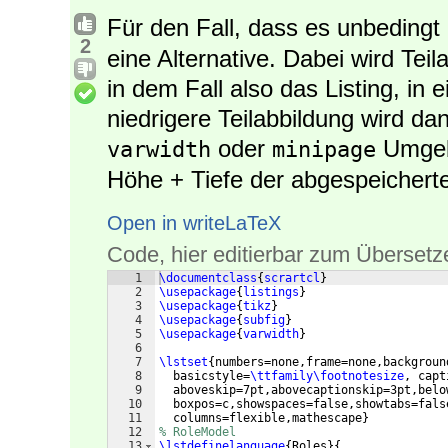
Für den Fall, dass es unbedingt
2
eine Alternative. Dabei wird Tei
in dem Fall also das Listing, in 
niedrigere Teilabbildung wird dann
oder
Umgeb
varwidth
minipage
Höhe + Tiefe der abgespeicherte
Open in writeLaTeX
Code, hier editierbar zum Übersetz
1
\documentclass
{
scrartcl
}
2
\usepackage
{
listings
}
3
\usepackage
{
tikz
}
4
\usepackage
{
subfig
}
5
\usepackage
{
varwidth
}
6
7
\lstset
{
numbers=none,frame=none,backgroun
8
  basicstyle=
\ttfamily\footnotesize
, capt
9
  aboveskip=7pt,abovecaptionskip=3pt,belo
10
  boxpos=c,showspaces=false,showtabs=fals
11
  columns=flexible,mathescape
}
12
% RoleModel
13
\lstdefinelanguage
{
Roles
}
{