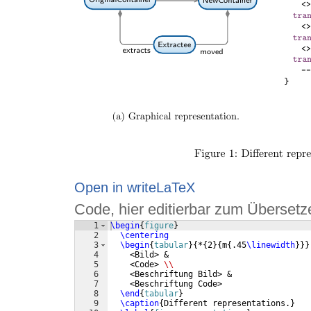
Open in writeLaTeX
Code, hier editierbar zum Übersetz
1
\begin
{
figure
}
2
\centering
3
\begin
{
tabular
}
{
*
{
2
}
{
m
{
.45
\linewidth
}}}
4
    <Bild> &
5
    <Code> 
\\
6
    <Beschriftung Bild> &
7
    <Beschriftung Code>
8
\end
{
tabular
}
9
\caption
{
Different representations.
}