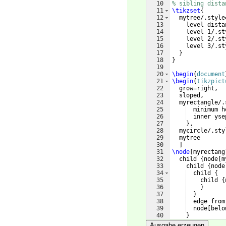
10
% sibling dista
11
\tikzset
{
12
  mytree/.style
13
    level dista
14
    level 1/.st
15
    level 2/.st
16
    level 3/.st
17
}
18
}
19
20
\begin
{
document
21
\begin
{
tikzpict
22
  grow=right,
23
  sloped,
24
  myrectangle/.
25
  minimum h
26
  inner yse
27
}
,
28
  mycircle/.sty
29
  mytree
30
]
31
\node
[
myrectang
32
  child 
{
node
[
m
33
    child 
{
node
34
  child 
{
35
    child 
{
36
}
37
}
38
  edge from
39
  node
[
belo
40
}
41
    child 
{
node
Ausgabe erzeugen