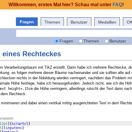
Willkommen, erstes Mal hier? Schau mal unter
FAQ
!
Fragen
Themen
Benutzer
Medaillen
Of
Fragen
Themen
Benutzer
e eines Rechteckes
n Verarbeitungsbaum mit TikZ erstellt. Darin habe ich mehrere Rechtecke, die
kung: es folgen mehrere dieser Bäume nacheinander und sie sollten alle auf e
htecken rechts in der Abbildung werden verringert, nachdem das Problem mi
minimale Höhe festlege, habe ich herausgefunden. Jedoch nicht, wie ich die H
die Höhe verringern, allerdings rutscht der Text dann nac
ext height=.15cm
in dem Rechteck.
 minimieren und dabei einen vertikal mittig ausgerichteten Text in dem Recht
ersetzen:
12pt
]
{
scrartcl
}
8
]
{
inputenc
}