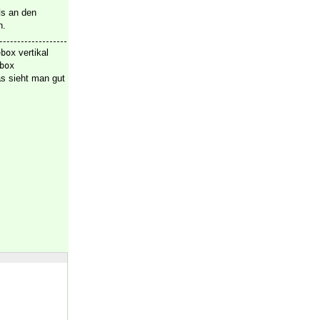
s an den
d
n.
vertikal
ebox
box
as sieht man gut