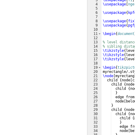
3
\usepackage
[
T1
]
4
\usepackage
[
nge
5
6
\usepackage
{
kpf
7
8
\usepackage
{
fix
9
\usepackage
{
pgf
10
11
\begin
{
document
12
13
% level distanc
14
% sibling dista
15
\tikzstyle
{
leve
16
\tikzstyle
{
leve
17
\tikzstyle
{
leve
18
19
\begin
{
tikzpict
20
myrectangle/.st
21
\node
[
myrectang
22
  child 
{
node
[
c
23
    child 
{
node
24
  child 
{
no
25
}
26
  edge from
27
  node
[
belo
28
}
29
    child 
{
node
30
  child 
{
no
31
    child 
{
32
}
33
    edge fr
34
    node
[
be