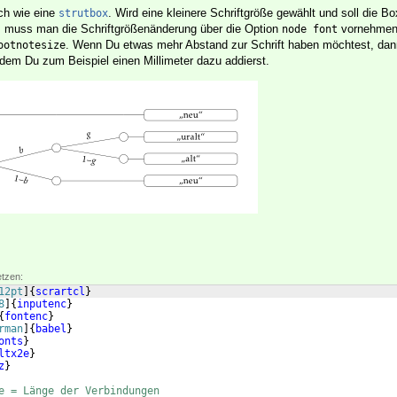
ch wie eine
. Wird eine kleinere Schriftgröße gewählt und soll die B
strutbox
, muss man die Schriftgrößenänderung über die Option
vornehmen
node font
. Wenn Du etwas mehr Abstand zur Schrift haben möchtest, dan
ootnotesize
dem Du zum Beispiel einen Millimeter dazu addierst.
etzen:
12pt
]
{
scrartcl
}
8
]
{
inputenc
}
{
fontenc
}
rman
]
{
babel
}
onts
}
ltx2e
}
z
}
e = Länge der Verbindungen