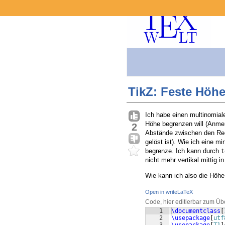
TikZ: Feste Höh
Ich habe einen multinomiale
Höhe begrenzen will (Anmer
2
Abstände zwischen den Rec
gelöst ist). Wie ich eine 
begrenze. Ich kann durch
t
nicht mehr vertikal mittig 
Wie kann ich also die Höhe
Open in writeLaTeX
Code, hier editierbar zum Üb
1
\documentclass
[
2
\usepackage
[
utf