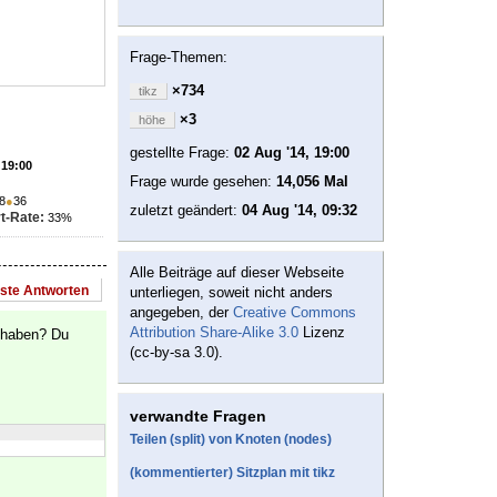
Frage-Themen:
×734
tikz
×3
höhe
gestellte Frage:
02 Aug '14, 19:00
 19:00
Frage wurde gesehen:
14,056 Mal
8
●
36
zuletzt geändert:
04 Aug '14, 09:32
t-Rate:
33%
Alle Beiträge auf dieser Webseite
este Antworten
unterliegen, soweit nicht anders
angegeben, der
Creative Commons
Attribution Share-Alike 3.0
Lizenz
e haben? Du
(cc-by-sa 3.0).
verwandte Fragen
Teilen (split) von Knoten (nodes)
(kommentierter) Sitzplan mit tikz