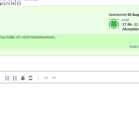
ycircle
]
{
}
[
mycircle
]
{
}
beantwortet
03 Aug 
esdd
17.9k
●
32
Akzeptier
Das hätte ich nicht hinbekommen.
André