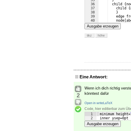
35
}
36
  child 
{
no
37
    child 
{
38
}
39
    edge fr
40
    node
[
ab
41
}
Ausgabe erzeugen
tikz
höhe
Eine Antwort:
Wenn ich dich richtig vers
könntest dafür
2
Open in writeLaTeX
Code, hier editierbar zum Üb
1
 minimum height=
2
 inner ysep=0pt
Ausgabe erzeugen