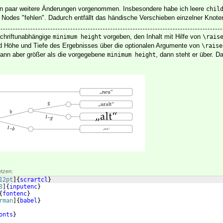
in paar weitere Änderungen vorgenommen. Insbesondere habe ich leere
chil
n Nodes "fehlen". Dadurch entfällt das händische Verschieben einzelner Knote
schriftunabhängige
vorgeben, den Inhalt mit Hilfe von
minimum height
\rais
nd Höhe und Tiefe des Ergebnisses über die optionalen Argumente von
\raise
 dann aber größer als die vorgegebene
, dann steht er über. D
minimum height
etzen:
12pt
]
{
scrartcl
}
8
]
{
inputenc
}
{
fontenc
}
rman
]
{
babel
}
onts
}