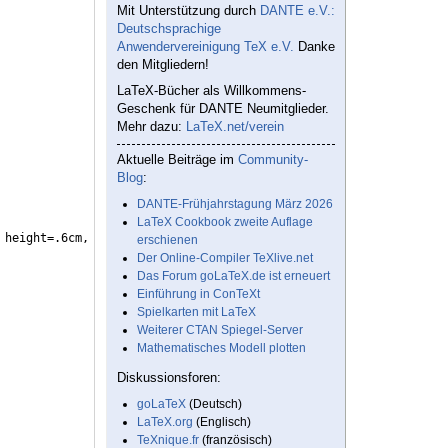
Mit Unterstützung durch
DANTE e.V.:
Deutschsprachige
Anwendervereinigung TeX e.V.
Danke
den Mitgliedern!
LaTeX-Bücher als Willkommens-
Geschenk für DANTE Neumitglieder.
Mehr dazu:
LaTeX.net/verein
Aktuelle Beiträge im
Community-
Blog
:
DANTE-Frühjahrstagung März 2026
LaTeX Cookbook zweite Auflage
 height=.6cm, text height=.15cm
}]
erschienen
Der Online-Compiler TeXlive.net
Das Forum goLaTeX.de ist erneuert
Einführung in ConTeXt
Spielkarten mit LaTeX
Weiterer CTAN Spiegel-Server
Mathematisches Modell plotten
Diskussionsforen:
goLaTeX
(Deutsch)
LaTeX.org
(Englisch)
TeXnique.fr
(französisch)