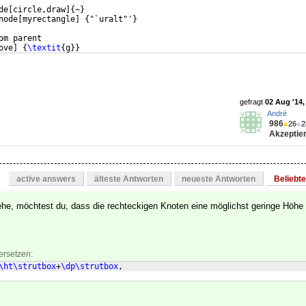
de
[
circle,draw
]
{
~
}
node
[
myrectangle
]
{
"`uralt"'
}
om parent
ove
]
{
\textit
{
g
}}
gefragt
02 Aug '14,
André
986
●
26
●
2
Akzeptier
active answers
älteste Antworten
neueste Antworten
Beliebt
tehe, möchtest du, dass die rechteckigen Knoten eine möglichst geringe Höh
ersetzen:
\ht\strutbox
+
\dp\strutbox
,