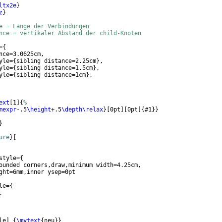
ltx2e
}
z
}
e = Länge der Verbindungen
nce = vertikaler Abstand der child-Knoten
=
{
nce=3.0625cm,
yle=
{
sibling distance=2.25cm
}
,
yle=
{
sibling distance=1.5cm
}
,
yle=
{
sibling distance=1cm
}
,
ext
[
1
]
{
%
mexpr
-.5
\height
+.5
\depth\relax
}
[
0pt
]
[
0pt
]
{
#1
}}
}
ure
}
[
style=
{
ounded corners,draw,minimum width=4.25cm,
ght=6mm,inner ysep=0pt
le=
{
,
le
]
{
\mytext
{
neu
}}