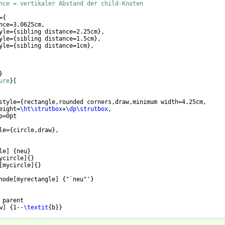
nce = vertikaler Abstand der child-Knoten
=
{
nce=3.0625cm,
yle=
{
sibling distance=2.25cm
}
,
yle=
{
sibling distance=1.5cm
}
,
yle=
{
sibling distance=1cm
}
,
}
ure
}
[
style=
{
rectangle,rounded corners,draw,minimum width=4.25cm,
eight=
\ht\strutbox
+
\dp\strutbox
,
p=0pt
le=
{
circle,draw
}
,
le
]
{
neu
}
ycircle
]
{
}
[
mycircle
]
{
}
node
[
myrectangle
]
{
"`neu"'
}
 parent
w
]
{
1--
\textit
{
b
}}
[
mycircle
]
{
}