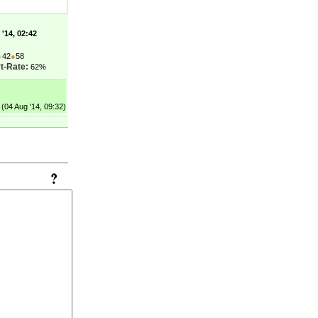
'14, 02:42
●
42
●
58
t-Rate:
62%
(04 Aug '14, 09:32)