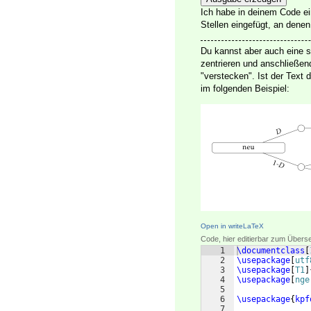
Ich habe in deinem Code e
Stellen eingefügt, an dene
Du kannst aber auch eine 
zentrieren und anschließe
"verstecken". Ist der Text
im folgenden Beispiel:
Open in writeLaTeX
Code, hier editierbar zum Übers
1
\documentclass
[
2
\usepackage
[
utf
3
\usepackage
[
T1
]
4
\usepackage
[
nge
5
6
\usepackage
{
kpf
7