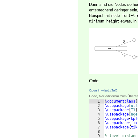
Dann sind die Nodes so ho
entsprechend geringer sein
Beispiel mit
node font=\f
etwas, in 
minimum height
Code:
Open in writeLaTeX
Code, hier editierbar zum Übers
1
\documentclass
[
2
\usepackage
[
utf
3
\usepackage
[
T1
]
4
\usepackage
[
nge
5
\usepackage
{
kpf
6
\usepackage
{
fix
7
\usepackage
{
tik
8
9
% level distanc