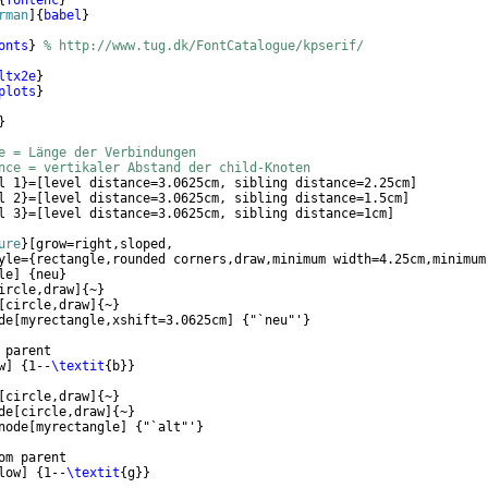
{
fontenc
}
rman
]
{
babel
}
onts
}
% http://www.tug.dk/FontCatalogue/kpserif/
ltx2e
}
plots
}
}
e = Länge der Verbindungen
nce = vertikaler Abstand der child-Knoten
l 1
}
=
[
level distance=3.0625cm, sibling distance=2.25cm
]
l 2
}
=
[
level distance=3.0625cm, sibling distance=1.5cm
]
l 3
}
=
[
level distance=3.0625cm, sibling distance=1cm
]
ure
}
[
grow=right,sloped,
yle=
{
rectangle,rounded corners,draw,minimum width=4.25cm,minimum
le
]
{
neu
}
ircle,draw
]
{
~
}
[
circle,draw
]
{
~
}
de
[
myrectangle,xshift=3.0625cm
]
{
"`neu"'
}
 parent
w
]
{
1--
\textit
{
b
}}
[
circle,draw
]
{
~
}
de
[
circle,draw
]
{
~
}
node
[
myrectangle
]
{
"`alt"'
}
om parent
low
]
{
1--
\textit
{
g
}}