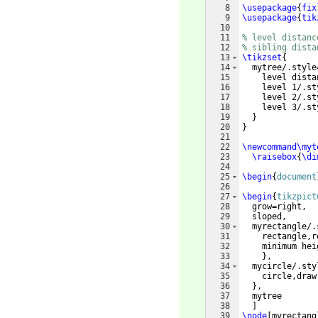
8
\usepackage
{
fix
9
\usepackage
{
tik
10
11
% level distanc
12
% sibling dista
13
\tikzset
{
14
  mytree/.style
15
    level dista
16
    level 1/.st
17
    level 2/.st
18
    level 3/.st
19
}
20
}
21
22
\newcommand\myt
23
\raisebox
{
\di
24
25
\begin
{
document
26
27
\begin
{
tikzpict
28
  grow=right,
29
  sloped,
30
  myrectangle/.
31
    rectangle,r
32
    minimum hei
33
}
,
34
  mycircle/.sty
35
    circle,draw
36
}
,
37
  mytree
38
]
39
\node
[
myrectang