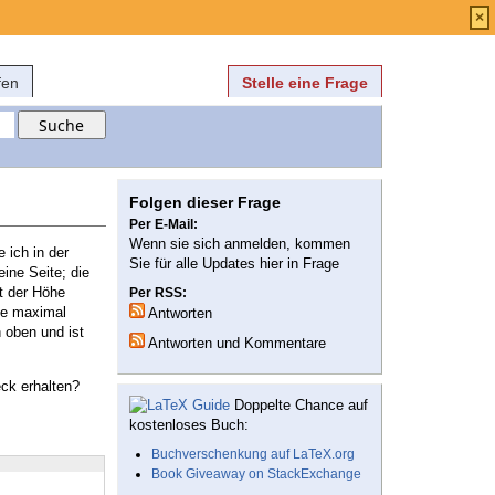
Anmelden
über
FAQ
×
fen
Stelle eine Frage
Folgen dieser Frage
Per E-Mail:
Wenn sie sich anmelden, kommen
 ich in der
Sie für alle Updates hier in Frage
ine Seite; die
t der Höhe
Per RSS:
öhe maximal
Antworten
h oben und ist
Antworten und Kommentare
eck erhalten?
Doppelte Chance auf
kostenloses Buch:
Buchverschenkung auf LaTeX.org
Book Giveaway on StackExchange