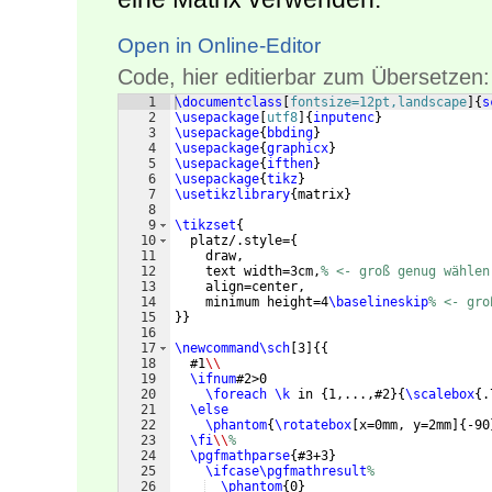
Open in Online-Editor
Code, hier editierbar zum Übersetzen:
1
\documentclass
[
fontsize=12pt,landscape
]
{
s
2
\usepackage
[
utf8
]
{
inputenc
}
3
\usepackage
{
bbding
}
4
\usepackage
{
graphicx
}
5
\usepackage
{
ifthen
}
6
\usepackage
{
tikz
}
7
\usetikzlibrary
{
matrix
}
8
9
\tikzset
{
10
  platz/.style=
{
11
    draw,
12
    text width=3cm,
% <- groß genug wählen
13
    align=center,
14
    minimum height=4
\baselineskip
% <- gro
15
}}
16
17
\newcommand\sch
[
3
]
{{
18
  #1
\\
19
\ifnum
#2>0
20
\foreach
\k
 in 
{
1,...,#2
}
{
\scalebox
{
.
21
\else
22
\phantom
{
\rotatebox
[
x=0mm, y=2mm
]
{
-90
23
\fi
\\
%
24
\pgfmathparse
{
#3+3
}
25
\ifcase\pgfmathresult
%
26
\phantom
{
0
}