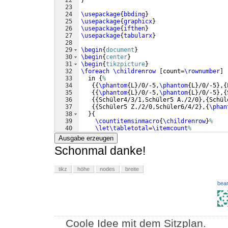
22
}
23
24
\usepackage
{
bbding
}
25
\usepackage
{
graphicx
}
26
\usepackage
{
ifthen
}
27
\usepackage
{
tabularx
}
28
29
\begin
{
document
}
30
\begin
{
center
}
31
\begin
{
tikzpicture
}
32
\foreach
\childrenrow
[
count=
\rownumber
]
33
  in 
{
%
34
{{
\phantom
{
L
}
/0/-5,
\phantom
{
L
}
/0/-5
}
,
{
35
{{
\phantom
{
L
}
/0/-5,
\phantom
{
L
}
/0/-5
}
,
{
36
{{
Schüler4/3/1,Schüler5 A./2/0
}
,
{
Schül
37
{{
Schüler5 Z./2/0,Schüler6/4/2
}
,
{
\phan
38
}
{
39
\countitemsinmacro
{
\childrenrow
}
%
40
\let\tabletotal
=
\itemcount
%
41
\foreach
\children
[
count=
\tablenumbe
Ausgabe erzeugen
Schonmal danke!
tikz
höhe
nodes
breite
bear
Coole Idee mit dem Sitzplan.