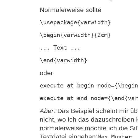
Normalerweise sollte
\usepackage{varwidth}
\begin{varwidth}{2cm}
... Text ...
\end{varwidth}
oder
execute at begin node={\begin
execute at end node={\end{var
Aber:
Das Beispiel scheint mir üb
nicht, wo ich das dazuschreiben k
normalerweise möchte ich die Sit
Textdatei eingeben:
Max Muster,