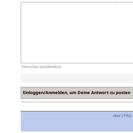
[Vorschau ausblenden]
über
|
FAQ