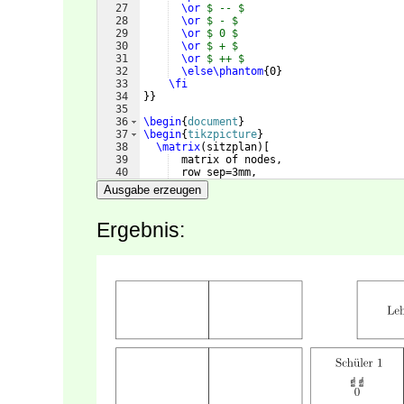
27
\or
$ -- $
28
\or
$ - $
29
\or
$ 0 $
30
\or
$ + $
31
\or
$ ++ $
32
\else\phantom
{
0
}
33
\fi
34
}}
35
36
\begin
{
document
}
37
\begin
{
tikzpicture
}
38
\matrix
(
sitzplan
)
[
39
  matrix of nodes,
40
  row sep=3mm,
41
  column sep=-
\pgflinewidth
,
Ausgabe erzeugen
Ergebnis: