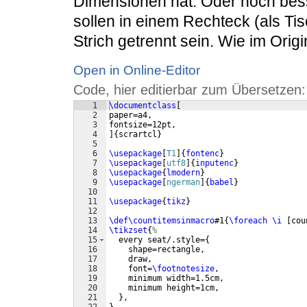
Dimensionen hat. Oder noch bess
sollen in einem Rechteck (als Ti
Strich getrennt sein. Wie im Origi
Open in Online-Editor
Code, hier editierbar zum Übersetzen:
1
\documentclass
[
2
paper=a4,
3
fontsize=12pt,
4
]
{
scrartcl
}
5
6
\usepackage
[
T1
]
{
fontenc
}
7
\usepackage
[
utf8
]
{
inputenc
}
8
\usepackage
{
lmodern
}
9
\usepackage
[
ngerman
]
{
babel
}
10
11
\usepackage
{
tikz
}
12
13
\def\countitemsinmacro
#1
{
\foreach
\i
[
cou
14
\tikzset
{
%
15
  every seat/.style=
{
16
    shape=rectangle,
17
    draw,
18
    font=
\footnotesize
,
19
    minimum width=1.5cm,
20
    minimum height=1cm,
21
}
,