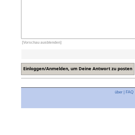
[Vorschau ausblenden]
über
|
FAQ