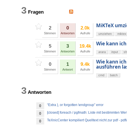
3
Fragen
MiKTeX umzi
2
0
2.0k
Stimmen
Antworten
Aufrufe
umziehen
miktex
Wie kann ich 
5
3
19.4k
Stimmen
Antworten
Aufrufe
arara
input
sh
Wie kann ich
0
1
9.4k
ausführen la
Stimmen
Antwort
Aufrufe
cmd
batch
3
Antworten
“Extra }, or forgotten \endgroup” error
0
[closed] foreach / pgfmath: Liste mit bestimmten Wer
0
TeXnicCenter kompiliert Quelltext nicht zur pdf - pdf
0