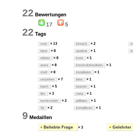
22
Bewertungen
17
5
22
Tags
× 13
× 2
cmd
foreach
m
× 8
× 1
input
quadrat
i
× 8
× 1
miktex
kreis
× 8
× 1
arara
konstruktionslinien
× 8
× 1
shell
installation
× 7
× 1
umziehen
latex
× 5
× 1
batch
beamer
× 3
× 1
tikz
meta
× 2
× 1
texniccenter
pdflatex
× 2
× 1
3d
kompilieren
9
Medaillen
●
Beliebte Frage
●
Gelehrter
× 3