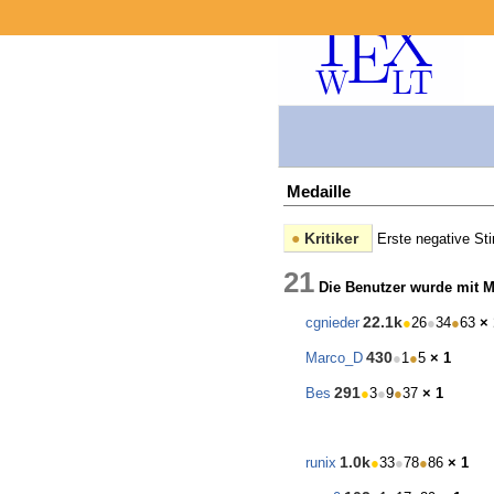
Medaille
●
Kritiker
Erste negative S
21
Die Benutzer wurde mit M
22.1k
cgnieder
●
26
●
34
●
63
× 
430
Marco_D
●
1
●
5
× 1
291
Bes
●
3
●
9
●
37
× 1
1.0k
runix
●
33
●
78
●
86
× 1