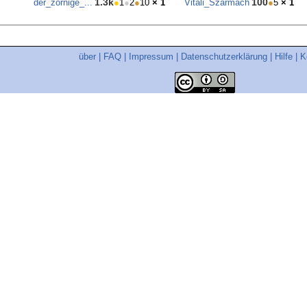
1.3k
100
der_zornige_...
●
1
●
2
●
10
× 1
Vitali_Szarmach
●
5
× 1
über
|
FAQ
|
Impressum
|
Datenschutzerklärung
|
Hilfe
|
K