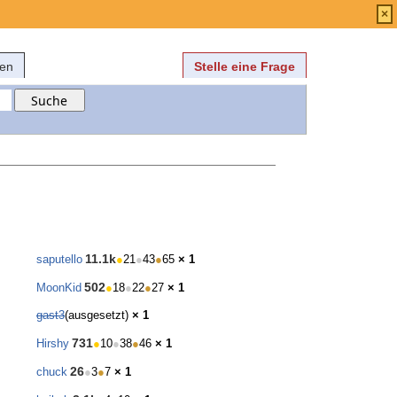
Anmelden
über
FAQ
×
fen
Stelle eine Frage
11.1k
saputello
●
21
●
43
●
65
× 1
502
MoonKid
●
18
●
22
●
27
× 1
gast3
(ausgesetzt)
× 1
731
Hirshy
●
10
●
38
●
46
× 1
26
chuck
●
3
●
7
× 1