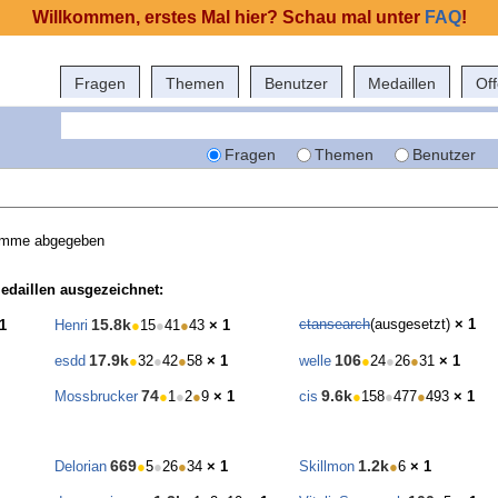
Willkommen, erstes Mal hier? Schau mal unter
FAQ
!
Fragen
Themen
Benutzer
Medaillen
Of
Fragen
Themen
Benutzer
timme abgegeben
edaillen ausgezeichnet:
15.8k
ctansearch
(ausgesetzt)
× 1
1
Henri
●
15
●
41
●
43
× 1
17.9k
106
esdd
●
32
●
42
●
58
× 1
welle
●
24
●
26
●
31
× 1
74
9.6k
Mossbrucker
●
1
●
2
●
9
× 1
cis
●
158
●
477
●
493
× 1
669
1.2k
Delorian
●
5
●
26
●
34
× 1
Skillmon
●
6
× 1