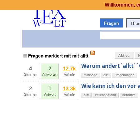
Willkommen, er
Fragen
The
Fragen markiert mit mit alltt
Aktive
Warum ändert `alltt` 
4
2
12.7k
Stimmen
Antworten
Aufrufe
minipage
alltt
umgebungen
Wie kann ich den vor 
2
1
13.3k
Stimmen
Antwort
Aufrufe
alltt
zeilenabstand
verbatim