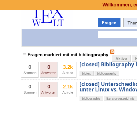
Willkommen, er
Fragen
The
Fragen markiert mit mit bibliogpraphy
Aktive
[closed] Bibliography l
0
0
3.2k
Stimmen
Antworten
Aufrufe
bibtex
bibliogpraphy
[closed] Unterschiedl
0
0
2.1k
unter Linux vs. Windo
Stimmen
Antworten
Aufrufe
bibliographie
literaturverzeichnis