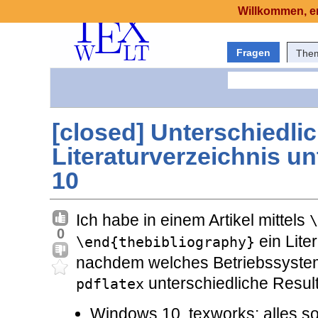
Willkommen, er
Fragen
The
[closed] Unterschiedli
Literaturverzeichnis u
10
Ich habe in einem Artikel mittels
\
0
ein Liter
\end{thebibliography}
nachdem welches Betriebssystem 
unterschiedliche Result
pdflatex
Windows 10, texworks: alles so,