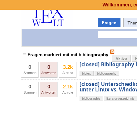
Willkommen, er
Fragen
The
Fragen markiert mit mit bibliogpraphy
Aktive
[closed] Bibliography l
0
0
3.2k
Stimmen
Antworten
Aufrufe
bibtex
bibliogpraphy
[closed] Unterschiedl
0
0
2.1k
unter Linux vs. Windo
Stimmen
Antworten
Aufrufe
bibliographie
literaturverzeichnis