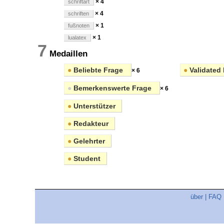
× 4
schriftart
× 4
schriften
× 1
fußnoten
× 1
lualatex
7
Medaillen
●
Beliebte Frage
●
Validated 
× 6
●
Bemerkenswerte Frage
× 6
●
Unterstützer
●
Redakteur
●
Gelehrter
●
Student
über
|
FAQ