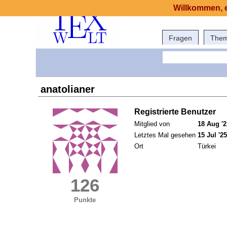
Willkommen, e
Fragen
The
anatolianer
Registrierte Benutzer
Mitglied von
18 Aug '2
Letztes Mal gesehen
15 Jul '25
Ort
Türkei
126
Punkte