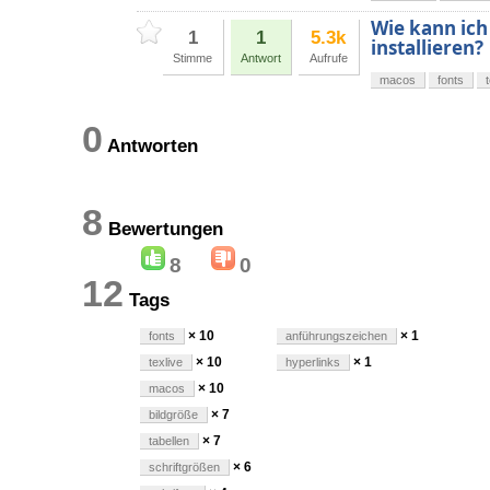
Wie kann ich
1
1
5.3k
installieren?
Stimme
Antwort
Aufrufe
macos
fonts
0
Antworten
8
Bewertungen
8
0
12
Tags
× 10
× 1
fonts
anführungszeichen
× 10
× 1
texlive
hyperlinks
× 10
macos
× 7
bildgröße
× 7
tabellen
× 6
schriftgrößen