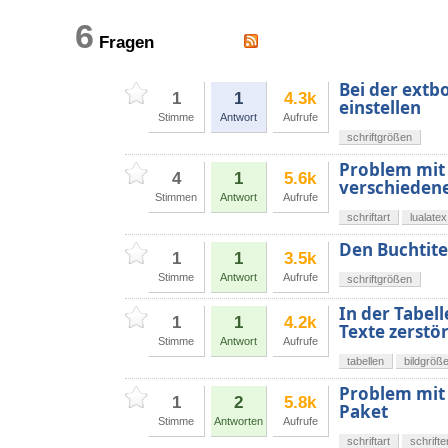
6
Fragen
Bei der extbo
1
1
4.3k
einstellen
Stimme
Antwort
Aufrufe
schriftgrößen
Problem mit 
4
1
5.6k
verschieden
Stimmen
Antwort
Aufrufe
schriftart
lualatex
Den Buchtite
1
1
3.5k
Stimme
Antwort
Aufrufe
schriftgrößen
In der Tabel
1
1
4.2k
Texte zerstör
Stimme
Antwort
Aufrufe
tabellen
bildgröß
Problem mit 
1
2
5.8k
Paket
Stimme
Antworten
Aufrufe
schriftart
schrifte