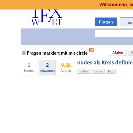
Willkommen, er
Fragen
The
Fragen markiert mit mit circle
Aktive
nodes als Kreis defini
1
2
9.6k
Stimme
Antworten
Aufrufe
nodes
circle
tikz