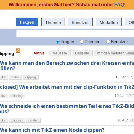
Willkommen, erstes Mal hier? Schau mal unter
FAQ
!
Fragen
Themen
Benutzer
Medaillen
Of
Fragen
Themen
Benutzer
lipping
Aktive
Neueste
Beliebte
mit den meisten Sti
Wie kann man den Bereich zwischen drei Kreisen einf
füllen?
13 Jan '17,
tikz
füllen
clipping
[closed] Wie arbeitet man mit der clip-Funktion in Tik
10 Jan '17,
tikz
clipping
Wie schneide ich einen bestimmten Teil eines TikZ-Bild
aus?
18 Aug '16
tikz
clipping
ränder
Wie kann ich mit TikZ einen Node clippen?