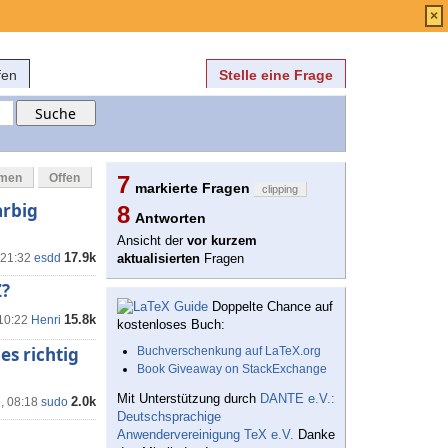
Anmelden
über
FAQ
×
fen
Stelle eine Frage
mmen
Offen
7
markierte Fragen
clipping
arbig
8
Antworten
Ansicht der
vor kurzem
17.9k
 21:32
esdd
aktualisierten
Fragen
Z?
Doppelte Chance auf
15.8k
 10:22
Henri
kostenloses Buch:
es richtig
Buchverschenkung auf LaTeX.org
Book Giveaway on StackExchange
Mit Unterstützung durch
DANTE e.V.:
2.0k
, 08:18
sudo
Deutschsprachige
Anwendervereinigung TeX e.V.
Danke