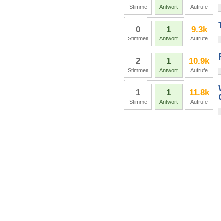
Stimme
Antwort
Aufrufe
0
1
9.3k
Stimmen
Antwort
Aufrufe
2
1
10.9k
Stimmen
Antwort
Aufrufe
1
1
11.8k
Stimme
Antwort
Aufrufe