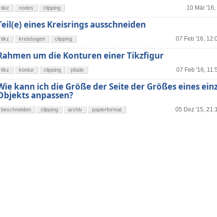
10 Mär '16,
tikz
nodes
clipping
Teil(e) eines Kreisrings ausschneiden
07 Feb '16, 12:
tikz
kreisbogen
clipping
Rahmen um die Konturen einer Tikzfigur
07 Feb '16, 11:
tikz
kontur
clipping
pfade
Wie kann ich die Größe der Seite der Größes eines ein
Objekts anpassen?
05 Dez '15, 21:
beschneiden
clipping
archiv
papierformat