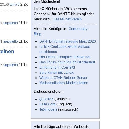
den Mitgliedern!
2.2k
 23:56
tom75
LaTeX-Bücher als Willkommens-
Geschenk für DANTE Neumitglieder.
Mehr dazu:
LaTeX.net/verein
11.1k
07
saputello
Aktuelle Beiträge im
Community-
Blog
:
11.1k
51
saputello
DANTE-Frühjahrstagung März 2026
LaTeX Cookbook zweite Auflage
zelnen
erschienen
Der Online-Compiler TeXlive.net
Das Forum goLaTeX.de ist erneuert
11.1k
15
saputello
Einführung in ConTeXt
Spielkarten mit LaTeX
Weiterer CTAN Spiegel-Server
Mathematisches Modell plotten
Diskussionsforen:
goLaTeX
(Deutsch)
LaTeX.org
(Englisch)
TeXnique.fr
(französisch)
Alle Beiträge auf dieser Webseite