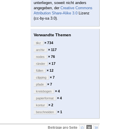
unterliegen, soweit nicht anders
angegeben, der
Creative Commons
Attribution Share-Alike 3.0
Lizenz
(cc-by-sa 3.0).
Verwandte Themen
× 734
tikz
× 117
archiv
× 76
nodes
× 17
ränder
× 12
füllen
× 7
clipping
× 7
pfade
× 4
kreisbogen
× 4
papierformat
× 2
kontur
× 1
beschneiden
Beiträge pro Seite
15
30
50