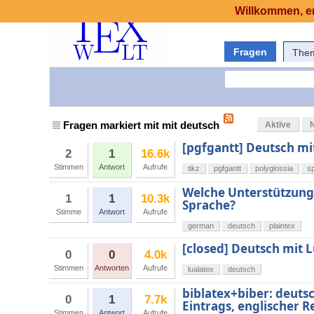
Willkommen, er
Fragen
The
Fragen markiert mit mit deutsch
Aktive
[pgfgantt] Deutsch mi
2
1
16.6k
Stimmen
Antwort
Aufrufe
tikz
pgfgantt
polyglossia
s
Welche Unterstützung b
1
1
10.3k
Sprache?
Stimme
Antwort
Aufrufe
german
deutsch
plaintex
[closed] Deutsch mit 
0
0
4.0k
Stimmen
Antworten
Aufrufe
lualatex
deutsch
biblatex+biber: deuts
0
1
7.7k
Eintrags, englischer R
Stimmen
Antwort
Aufrufe