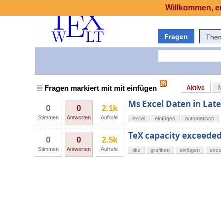
Willkommen, er
Fragen
The
Fragen markiert mit mit einfügen
Aktive
Ms Excel Daten in Lat
0
0
2.1k
Stimmen
Antworten
Aufrufe
excel
einfügen
automatisch
TeX capacity exceede
0
0
2.5k
Stimmen
Antworten
Aufrufe
tikz
grafiken
einfügen
exce