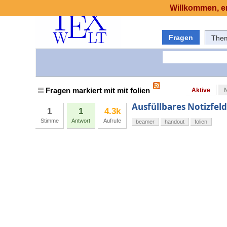
Willkommen, er
Fragen
The
Fragen markiert mit mit folien
Aktive
Ausfüllbares Notizfel
1
1
4.3k
Stimme
Antwort
Aufrufe
beamer
handout
folien