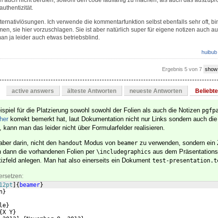
ich auch nicht berufen, sowohl den code lauffähig zu machen, als auch das auszupro
uthentizität.
ternativlösungen. Ich verwende die kommentarfunktion selbst ebenfalls sehr oft, bin
en, sie hier vorzuschlagen. Sie ist aber natürlich super für eigene notizen auch 
an ja leider auch etwas betriebsblind.
huibub
Ergebnis 5 von 7
show
active answers
älteste Antworten
neueste Antworten
Beliebt
spiel für die Platzierung sowohl sowohl der Folien als auch die Notizen
pgfp
her
korrekt bemerkt hat, laut Dokumentation nicht nur Links sondern auch die
, kann man das leider nicht über Formularfelder realisieren.
aber darin, nicht den
Modus von
zu verwenden, sondern ein
handout
beamer
 dann die vorhandenen Folien per
aus dem Präsentations
\includegraphics
tizfeld anlegen. Man hat also einerseits ein Dokument
test-presentation.t
ersetzen:
12pt
]
{
beamer
}
n
}
le
}
{
X Y
}