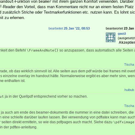
-Funktion von
mit ihrem ganzen Komfort verwenden. Darüber h
handout
beamer
-Reader den Vorteil, dass man Kommentare nicht nur an einem festen Platz 
d zusätzlich Striche oder Textmarkerfunktionen etc. nutzen kann. Es lohnt sic
t zu erlernen.
bearbeitet
25 Jan '22, 08:53
beantwortet
23 Jan 
gast3
(ausgesetzt
Akzeptier
hkeit den Befehl
so anzupassen, dass automatisch alle Seiten
\FrameAndNote{}
Tischa
ade, ob das wirklich sinnvoll ist. Alle seiten aus dem pdf würde bei frames mit ove
 einzelne overlay im handout hätte. Normalerweise ergibt es aber mehr sinn, we
e enthalten ist.
huibub
ja in der Quellpdf entsprechend vorher so machen.
ut
Tischa
ja auch am ende des beamer-dokuments die nummer in eine datei schreiben, die 
 eine schleife darüber laufen lassen. Bei verwendung von pdflatex kann man auc
r seiten direkt ermitteln, so wie das pdfpages auch macht. Siehe dazu
\pdfximage
in der pdftex-anleitung.