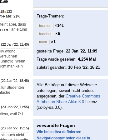
11:09
118
●
133
Frage-Themen:
t-Rate:
21%
heint aber, dass
×141
beamer
anleitung
erref
×6
handout
×1
folien
(22 Jan '22, 11:40)
gestellte Frage:
22 Jan '22, 11:09
ally wrong
e versuchen
Frage wurde gesehen:
4,254 Mal
r unnötig. Wenn
ucht man kein
zuletzt geändert:
10 Feb '22, 16:21
(22 Jan '22, 18:48)
Alle Beiträge auf dieser Webseite
 für Studenten
unterliegen, soweit nicht anders
nfache
angegeben, der
Creative Commons
Attribution Share-Alike 3.0
Lizenz
(23 Jan '22, 11:55)
(cc-by-sa 3.0).
iver, weil Ort
verwandte Fragen
(23 Jan '22, 15:15)
Wie bei selbst definierten
unkt auch nicht
Navigationssymbolen diese in