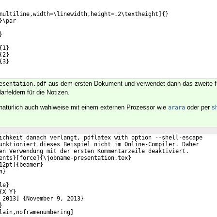
multiline,width=\linewidth,height=.2\textheight]{}
}\par
}
{1}
{2}
{3}
aus dem ersten Dokument und verwendet dann das zweite f
esentation.pdf
arfeldern für die Notizen.
 natürlich auch wahlweise mit einem externen Prozessor wie
oder per
s
arara
ichkeit danach verlangt, pdflatex with option --shell-escape
unktioniert dieses Beispiel nicht im Online-Compiler. Daher
en Verwendung mit der ersten Kommentarzeile deaktiviert.
ents}[force]{\jobname-presentation.tex}
12pt]{beamer} 
n}
le}
{X Y}
 2013] {November 9, 2013}
}
lain,noframenumbering]