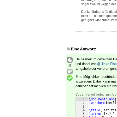
lauffähig war, sah ich m
sogar zweifel wegen der a
Danke übrigens für die al
nicht auf die idee gekomm
geeignet. Manchmal ist m
Eine Antwort:
Da
im gezeigten Bei
beamer
und dabei wie
@Ulrike Fisc
3
Eingabefelder verloren geht
Eine Möglichkeit bestünde 
anzulegen. Dabei kann man
daneben tatsächlich ein No
Code, hier editierbar zum Üb
1
\documentclass
[
2
\usetheme
{
Berli
3
4
\title
{
Test tit
5
\author
[
X.Y.
]