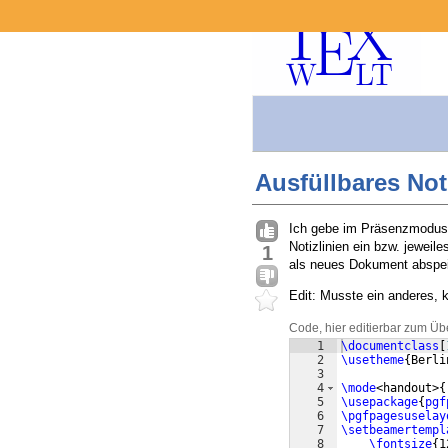
Ausfüllbares Not
Ich gebe im Präsenzmodus g
Notizlinien ein bzw. jeweil
1
als neues Dokument abspe
Edit: Musste ein anderes, k
Code, hier editierbar zum Üb
1
\documentclass
[
2
\usetheme
{
Berli
3
4
\mode
<handout>
{
5
\usepackage
{
pgf
6
\pgfpagesuselay
7
\setbeamertempl
8
\fontsize
{
1