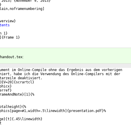
 2013
]
{
November 9, 2013
}
}
lain,noframenumbering
]
verview
}
tents
n 1
}
]
{
Frame 1
}
:
handout.tex
ument im Online-Compile ohne das Ergebnis aus dem vorherigen
niert, habe ich die Verwendung des Online-Compilers mit der
tarzeile deaktiviert.
DIV=20]{scrartcl}
phicx}
erref}
rameAndNote}[1]{%
otalheight}{%
phics[page=#1,width=.5\linewidth]{presentation.pdf}%
ge}[t]{.45\linewidth}
t