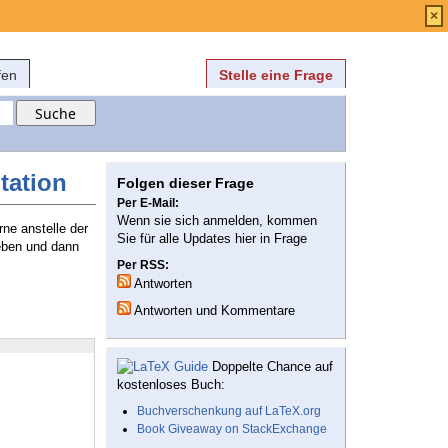
Anmelden
über
FAQ
×
fen
Stelle eine Frage
tation
Folgen dieser Frage
Per E-Mail:
Wenn sie sich anmelden, kommen
ne anstelle der
Sie für alle Updates hier in Frage
geben und dann
Per RSS:
Antworten
Antworten und Kommentare
Doppelte Chance auf
kostenloses Buch:
Buchverschenkung auf LaTeX.org
Book Giveaway on StackExchange