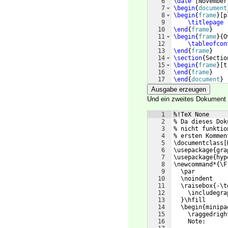
6
\date
[
November
7
\begin
{
document
8
\begin
{
frame
}
[
p
9
\titlepage
10
\end
{
frame
}
11
\begin
{
frame
}
{
O
12
\tableofcon
13
\end
{
frame
}
14
\section
{
Sectio
15
\begin
{
frame
}
[
t
16
\end
{
frame
}
17
\end
{
document
}
Ausgabe erzeugen
Und ein zweites Dokument
1
%!TeX None
2
% Da dieses Dok
3
% nicht funktio
4
% ersten Kommen
5
\documentclass[
6
\usepackage{gra
7
\usepackage{hyp
8
\newcommand*{\F
9
  \par
10
  \noindent
11
  \raisebox{-\t
12
    \includegra
13
  }\hfill
14
  \begin{minipa
15
    \raggedrigh
16
    Note: