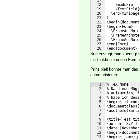
17
18
    \medskip
19
    \TextField[
20
  \end{minipage
21
}
22
\begin{document
23
\begin{Form}
24
  \FrameAndNote
25
  \FrameAndNote
26
  \FrameAndNote
27
\end{Form}
28
\end{document}
Nun erzeugt man zuerst
pr
mit funktionierenden Formul
Prinzipiell könnte man das
automatisieren:
1
%!TeX None
2
% Da diese Mögl
3
% aufzurufen, f
4
% habe ich dess
5
\begin{filecont
6
\documentclass[
7
\usetheme{Berli
8
9
\title{Test tit
10
\author [X.Y.] 
11
\date [November
12
\begin{document
13
\begin{frame}[p