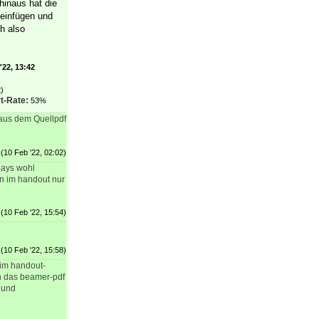
inaus hat die
einfügen und
h also
'22, 13:42
)
t-Rate:
53%
 aus dem Quellpdf
(10 Feb '22, 02:02)
rlays wohl
nn im handout nur
(10 Feb '22, 15:54)
(10 Feb '22, 15:58)
im handout-
h das beamer-pdf
und