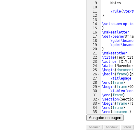
9
    Notes
10
11
\rule
{
\text
12
}
13
14
\setbeameroptio
15
}
16
\makeatletter
17
\def\beamer
@fra
18
\gdef\beame
19
\gdef\beame
20
}
21
\makeatother
22
\title
{
Test tit
23
\author
[
X.Y.
]
24
\date
[
November
25
\begin
{
document
26
\begin
{
frame
}
[
p
27
\titlepage
28
\end
{
frame
}
29
\begin
{
frame
}
{
O
30
\tableofcon
31
\end
{
frame
}
32
\section
{
Sectio
33
\begin
{
frame
}
[
t
34
\end
{
frame
}
35
\end
{
document
}
Ausgabe erzeugen
beamer
handout
folien