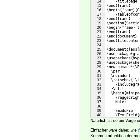
14
    \titlepage
15
\end{frame}
16
\begin{frame}{O
17
    \tableofcon
18
\end{frame}
19
\section{Sectio
20
\begin{frame}[t
21
\end{frame}
22
\end{document}
23
\end{fileconten
24
25
\documentclass[
26
\usepackage{gra
27
\usepackage{hyp
28
\usepackage{she
29
\newcommand*{\F
30
  \par
31
  \noindent
32
  \raisebox{-\t
33
    \includegra
34
  }\hfill
35
  \begin{minipa
36
    \raggedrigh
37
    Note:
38
39
    \medskip
40
    \TextField[
41
  \end{minipage
Natürlich ist so ein Vorge
Einfacher wäre daher, wie
@
Kommentarfunktion der meis