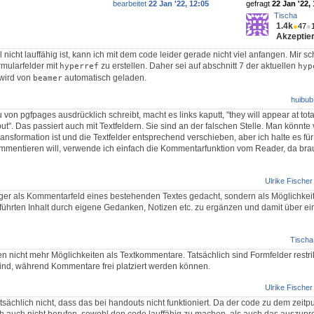
bearbeitet
22 Jan '22, 12:05
gefragt
22 Jan '22, 
Tischa
1.4k
●
47
●
Akzeptier
 nicht lauffähig ist, kann ich mit dem code leider gerade nicht viel anfangen. Mir sc
ormularfelder mit
zu erstellen. Daher sei auf abschnitt 7 der aktuellen
hyperref
hyp
wird von
automatisch geladen.
beamer
huibub
von pgfpages ausdrücklich schreibt, macht es links kaputt, "they will appear at tot
tput". Das passiert auch mit Textfeldern. Sie sind an der falschen Stelle. Man könnt
ansformation ist und die Textfelder entsprechend verschieben, aber ich halte es fü
kommentieren will, verwende ich einfach die Kommentarfunktion vom Reader, da bra
Ulrike Fischer
ger als Kommentarfeld eines bestehenden Textes gedacht, sondern als Möglichkeit
führten Inhalt durch eigene Gedanken, Notizen etc. zu ergänzen und damit über ei
Tischa
n nicht mehr Möglichkeiten als Textkommentare. Tatsächlich sind Formfelder restrikt
nd, während Kommentare frei platziert werden können.
Ulrike Fischer
tsächlich nicht, dass das bei handouts nicht funktioniert. Da der code zu dem zeitp