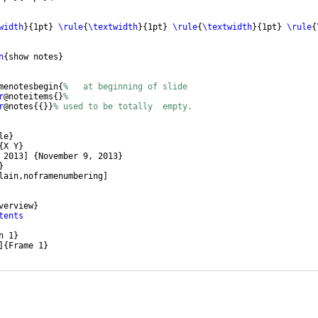
width
}
{
1pt
}
\rule
{
\textwidth
}
{
1pt
}
\rule
{
\textwidth
}
{
1pt
}
\rule
{
n
{
show notes
}
menotesbegin
{
%   at beginning of slide   
r
@noteitems
{
}
%   
r
@notes
{{
}}
% used to be totally  empty. 
le
}
{
X Y
}
 2013
]
{
November 9, 2013
}
}
lain,noframenumbering
]
verview
}
tents
n 1
}
]
{
Frame 1
}