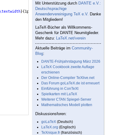
Mit Unterstützung durch
DANTE e.V.:
Deutschsprachige
\textwidth
}
{
1pt
}
\rule
{
\textwidth
}
{
1pt
}
\rule
{
\textwidth
}
{
1pt
}
\
Anwendervereinigung TeX e.V.
Danke
den Mitgliedern!
LaTeX-Bücher als Willkommens-
Geschenk für DANTE Neumitglieder.
Mehr dazu:
LaTeX.net/verein
Aktuelle Beiträge im
Community-
Blog
:
DANTE-Frühjahrstagung März 2026
LaTeX Cookbook zweite Auflage
erschienen
Der Online-Compiler TeXlive.net
Das Forum goLaTeX.de ist erneuert
Einführung in ConTeXt
Spielkarten mit LaTeX
Weiterer CTAN Spiegel-Server
Mathematisches Modell plotten
Diskussionsforen:
goLaTeX
(Deutsch)
LaTeX.org
(Englisch)
TeXnique.fr
(französisch)