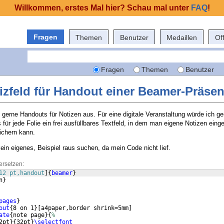
Willkommen, erstes Mal hier? Schau mal unter
FAQ
!
Fragen
Themen
Benutzer
Medaillen
Of
Fragen
Themen
Benutzer
izfeld für Handout einer Beamer-Präsen
erne Handouts für Notizen aus. Für eine digitale Veranstaltung würde ich ger
es für jede Folie ein frei ausfüllbares Textfeld, in dem man eigene Notizen ein
ichern kann.
ein eigenes, Beispiel raus suchen, da mein Code nicht lief.
ersetzen:
12 pt,handout
]
{
beamer
}
n
}
pages
}
out
{
8 on 1
}
[
a4paper,border shrink=5mm
]
ate
{
note page
}
{
%
2pt
}
{
32pt
}
\selectfont