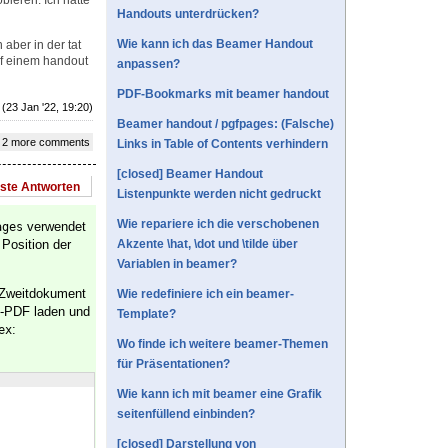
bieren. Ich hatte
Handouts unterdrücken?
Wie kann ich das Beamer Handout
 aber in der tat
auf einem handout
anpassen?
PDF-Bookmarks mit beamer handout
(23 Jan '22, 19:20)
Beamer handout / pgfpages: (Falsche)
 2 more comments
Links in Table of Contents verhindern
[closed] Beamer Handout
este Antworten
Listenpunkte werden nicht gedruckt
Wie repariere ich die verschobenen
verwendet
ages
 Position der
Akzente \hat, \dot und \tilde über
Variablen in beamer?
 Zweitdokument
Wie redefiniere ich ein beamer-
-PDF laden und
Template?
:
ex
Wo finde ich weitere beamer-Themen
für Präsentationen?
Wie kann ich mit beamer eine Grafik
seitenfüllend einbinden?
[closed] Darstellung von