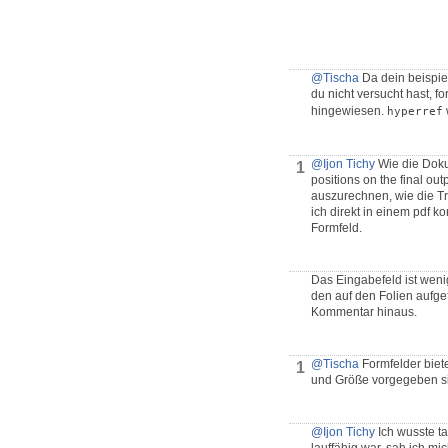
@Tischa
Da dein beispiel
du nicht versucht hast, f
hingewiesen.
hyperref
@Ijon Tichy
Wie die Doku 
1
positions on the final ou
auszurechnen, wie die Tr
ich direkt in einem pdf 
Formfeld.
Das Eingabefeld ist weni
den auf den Folien aufge
Kommentar hinaus.
@Tischa
Formfelder biete
1
und Größe vorgegeben si
@Ijon Tichy
Ich wusste ta