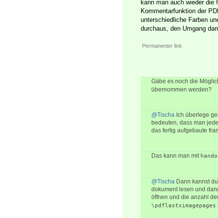
kann man auch wieder die
Kommentarfunktion der PDF
unterschiedliche Farben un
durchaus, den Umgang dami
Permanenter link
Gäbe es noch die Möglic
übernommen werden?
@Tischa
Ich überlege ger
bedeuten, dass man jedes
das fertig aufgebaute fram
Das kann man mit
hando
@Tischa
Dann kannst du 
dokument lesen und dann
öffnen und die anzahl de
\pdflastximagepages