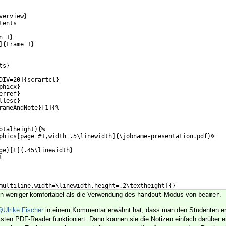
verview}
tents
n 1}
]{Frame 1}
ts}
DIV=20]{scrartcl}
phicx}
erref}
llesc}
rameAndNote}[1]{%
otalheight}{%
phics[page=#1,width=.5\linewidth]{\jobname-presentation.pdf}%
ge}[t]{.45\linewidth}
t
multiline,width=\linewidth,height=.2\textheight]{}
}\par
hen weniger komfortabel als die Verwendung des
-Modus von
.
handout
beamer
Ulrike Fischer
in einem Kommentar erwähnt hat, dass man den Studenten erk
ten PDF-Reader funktioniert. Dann können sie die Notizen einfach darüber 