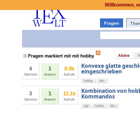
Willkommen, er
Fragen
The
Fragen markiert mit mit hobby
Aktive
Konvexe glatte geschl
4
1
8.9k
eingeschrieben
Stimmen
Antwort
Aufrufe
hobby
tikz
Kombination von hobb
3
1
11.1k
Kommandos
Stimmen
Antwort
Aufrufe
pgf
hobby
tikz