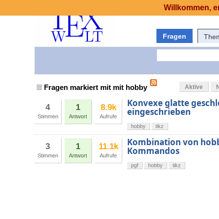
Willkommen, er
Fragen
The
Fragen markiert mit mit hobby
Aktive
Konvexe glatte geschl
4
1
8.9k
eingeschrieben
Stimmen
Antwort
Aufrufe
hobby
tikz
Kombination von hobb
3
1
11.1k
Kommandos
Stimmen
Antwort
Aufrufe
pgf
hobby
tikz