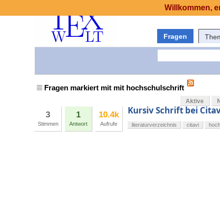
Willkommen, er
Fragen
The
Fragen markiert mit mit hochschulschrift
Aktive
Kursiv Schrift bei Cita
3
1
10.4k
Stimmen
Antwort
Aufrufe
literaturverzeichnis
citavi
hoch