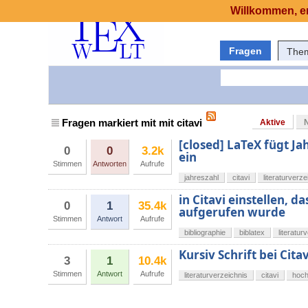
Willkommen, er
Fragen
The
Fragen markiert mit mit citavi
Aktive
[closed] LaTeX fügt Jah
0
0
3.2k
ein
Stimmen
Antworten
Aufrufe
jahreszahl
citavi
literaturverze
in Citavi einstellen, d
0
1
35.4k
aufgerufen wurde
Stimmen
Antwort
Aufrufe
bibliographie
biblatex
literatur
Kursiv Schrift bei Cita
3
1
10.4k
Stimmen
Antwort
Aufrufe
literaturverzeichnis
citavi
hoch