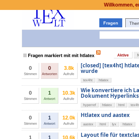
Willkommen, er
Fragen
The
Fragen markiert mit mit htlatex
Aktive
[closed] [tex4ht] htlate
0
0
3.8k
wurde
Stimmen
Antworten
Aufrufe
tex4ht
htlatex
Wie konvertiere ich L
0
1
10.3k
Dokument Hyperlinks 
Stimmen
Antwort
Aufrufe
hyperref
htlatex
html
tex4h
Htlatex und aastex
0
1
12.0k
Stimmen
Antwort
Aufrufe
aastex
html
lyx
htlatex
Layout file für textcl
1
1
10.6k