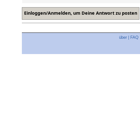
über
|
FAQ