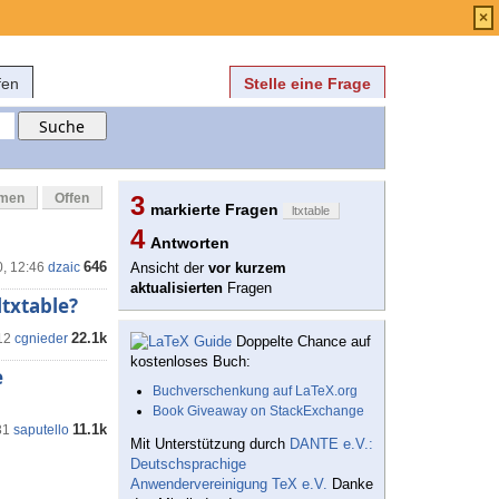
Anmelden
über
FAQ
×
fen
Stelle eine Frage
mmen
Offen
3
markierte Fragen
ltxtable
4
Antworten
646
0, 12:46
dzaic
Ansicht der
vor kurzem
aktualisierten
Fragen
txtable?
22.1k
12
cgnieder
Doppelte Chance auf
kostenloses Buch:
e
Buchverschenkung auf LaTeX.org
Book Giveaway on StackExchange
11.1k
31
saputello
Mit Unterstützung durch
DANTE e.V.:
Deutschsprachige
Anwendervereinigung TeX e.V.
Danke