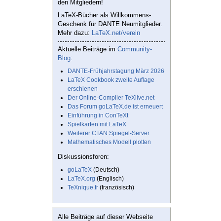
den Mitgliedern!
LaTeX-Bücher als Willkommens-
Geschenk für DANTE Neumitglieder.
Mehr dazu:
LaTeX.net/verein
Aktuelle Beiträge im
Community-
Blog
:
DANTE-Frühjahrstagung März 2026
LaTeX Cookbook zweite Auflage
erschienen
Der Online-Compiler TeXlive.net
Das Forum goLaTeX.de ist erneuert
Einführung in ConTeXt
Spielkarten mit LaTeX
Weiterer CTAN Spiegel-Server
Mathematisches Modell plotten
Diskussionsforen:
goLaTeX
(Deutsch)
LaTeX.org
(Englisch)
TeXnique.fr
(französisch)
Alle Beiträge auf dieser Webseite