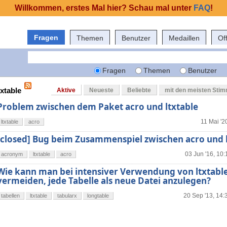
Willkommen, erstes Mal hier? Schau mal unter
FAQ
!
Fragen
Themen
Benutzer
Medaillen
Of
Fragen
Themen
Benutzer
txtable
Aktive
Neueste
Beliebte
mit den meisten Sti
Problem zwischen dem Paket acro und ltxtable
11 Mai '2
ltxtable
acro
[closed] Bug beim Zusammenspiel zwischen acro und l
03 Jun '16, 10:
acronym
ltxtable
acro
Wie kann man bei intensiver Verwendung von ltxtabl
vermeiden, jede Tabelle als neue Datei anzulegen?
20 Sep '13, 14:
tabellen
ltxtable
tabularx
longtable