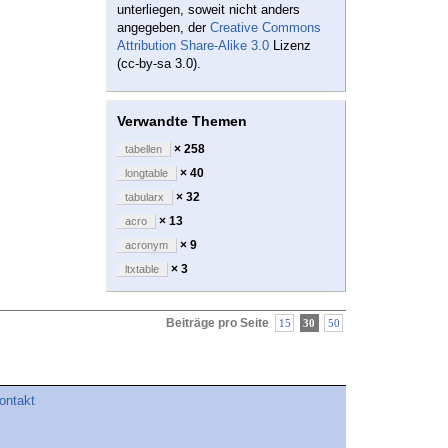
unterliegen, soweit nicht anders
angegeben, der
Creative Commons
Attribution Share-Alike 3.0
Lizenz
(cc-by-sa 3.0).
Verwandte Themen
× 258
tabellen
× 40
longtable
× 32
tabularx
× 13
acro
× 9
acronym
× 3
ltxtable
Beiträge pro Seite
15
30
50
ontakt