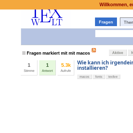
Willkommen, er
Fragen
The
Fragen markiert mit mit macos
Aktive
Wie kann ich irgendei
1
1
5.3k
installieren?
Stimme
Antwort
Aufrufe
macos
fonts
texlive