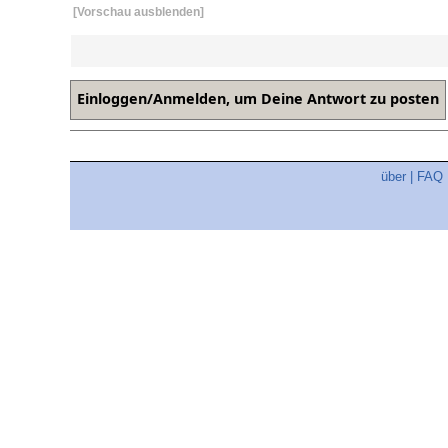
[Vorschau ausblenden]
über
|
FAQ