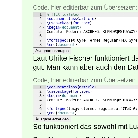
Code, hier editierbar zum Übersetzen:
1
% !TEX lualatex
2
\documentclass
{
article
}
3
\usepackage
{
fontspec
}
4
\begin
{
document
}
5
Computer Modern: ABCDEFGJIKLMNOPQRSTUVWXYZ
6
7
\fontspec
{
TeX Gyre Termes Regular
}
TeX Gyre
8
\end
{
document
}
Ausgabe erzeugen
Laut Ulrike Fischer funktioniert 
gut. Man kann aber auch den Da
Code, hier editierbar zum Übersetzen:
1
\documentclass
{
article
}
2
\usepackage
{
fontspec
}
3
\begin
{
document
}
4
Computer Modern: ABCDEFGJIKLMNOPQRSTUVWXYZ
5
6
\fontspec
{
texgyretermes-regular.otf
}
TeX Gy
7
\end
{
document
}
Ausgabe erzeugen
So funktioniert das sowohl mit 