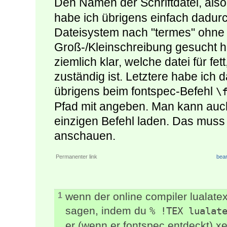
Den Namen der Schriftdatei, als
habe ich übrigens einfach dadur
Dateisystem nach "termes" ohne
Groß-/Kleinschreibung gesucht ha
ziemlich klar, welche datei für fett
zuständig ist. Letztere habe ic
übrigens beim fontspec-Befehl
\
Pfad mit angeben. Man kann auc
einzigen Befehl laden. Das muss
anschauen.
Permanenter link
bear
wenn der online compiler lualate
1
sagen, indem du
% !TEX lualat
er (wenn er fontspec entdeckt) 