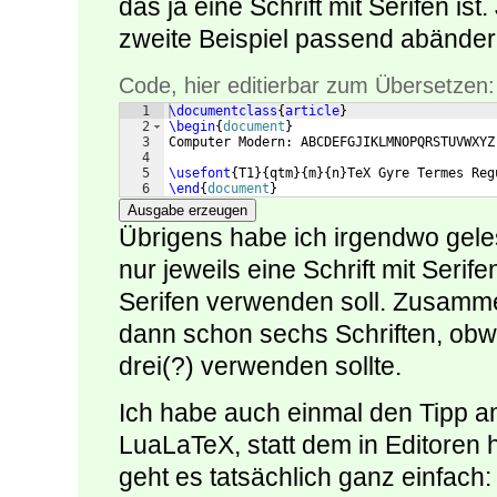
das ja eine Schrift mit Serifen is
zweite Beispiel passend abänder
Code, hier editierbar zum Übersetzen:
1
\documentclass
{
article
}
2
\begin
{
document
}
3
Computer Modern: ABCDEFGJIKLMNOPQRSTUVWXYZ
4
5
\usefont
{
T1
}
{
qtm
}
{
m
}
{
n
}
TeX Gyre Termes Reg
6
\end
{
document
}
Ausgabe erzeugen
Übrigens habe ich irgendwo gel
nur jeweils eine Schrift mit Seri
Serifen verwenden soll. Zusammen
dann schon sechs Schriften, obwo
drei(?) verwenden sollte.
Ich habe auch einmal den Tipp am
LuaLaTeX, statt dem in Editoren 
geht es tatsächlich ganz einfach: