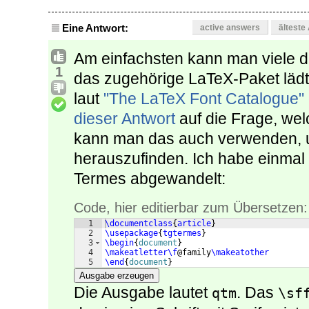
Eine Antwort:
active answers
älteste
Am einfachsten kann man viele 
1
das zugehörige LaTeX-Paket lädt
laut
"The LaTeX Font Catalogue"
dieser Antwort
auf die Frage, wel
kann man das auch verwenden, um
herauszufinden. Ich habe einmal d
Termes abgewandelt:
Code, hier editierbar zum Übersetzen:
1
\documentclass
{
article
}
2
\usepackage
{
tgtermes
}
3
\begin
{
document
}
4
\makeatletter\f
@family
\makeatother
5
\end
{
document
}
Ausgabe erzeugen
Die Ausgabe lautet
. Das
qtm
\sf