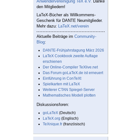
Anwendervereinigung TeX e.V.
Danke
den Mitgliedern!
LaTeX-Bücher als Willkommens-
Geschenk für DANTE Neumitglieder.
Mehr dazu:
LaTeX.net/verein
Aktuelle Beiträge im
Community-
Blog
:
DANTE-Frühjahrstagung März 2026
LaTeX Cookbook zweite Auflage
erschienen
Der Online-Compiler TeXlive.net
Das Forum goLaTeX.de ist erneuert
Einführung in ConTeXt
Spielkarten mit LaTeX
Weiterer CTAN Spiegel-Server
Mathematisches Modell plotten
Diskussionsforen:
goLaTeX
(Deutsch)
LaTeX.org
(Englisch)
TeXnique.fr
(französisch)