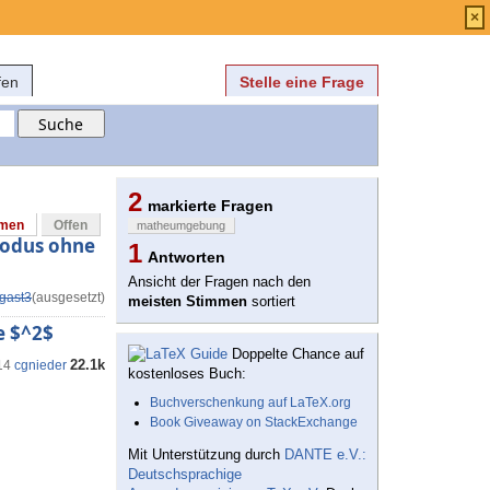
Anmelden
über
FAQ
×
fen
Stelle eine Frage
2
markierte Fragen
mmen
Offen
matheumgebung
modus ohne
1
Antworten
Ansicht der Fragen nach den
gast3
(ausgesetzt)
meisten Stimmen
sortiert
e $^2$
Doppelte Chance auf
22.1k
14
cgnieder
kostenloses Buch:
Buchverschenkung auf LaTeX.org
Book Giveaway on StackExchange
Mit Unterstützung durch
DANTE e.V.:
Deutschsprachige