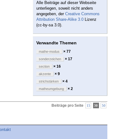
Alle Beiträge auf dieser Webseite
unterliegen, soweit nicht anders
angegeben, der
Creative Commons
Attribution Share-Alike 3.0
Lizenz
(cc-by-sa 3.0).
Verwandte Themen
× 77
mathe-modus
× 17
sonderzeichen
× 16
section
× 9
akzente
× 4
strichstärken
× 2
matheumgebung
Beiträge pro Seite
15
30
50
ontakt