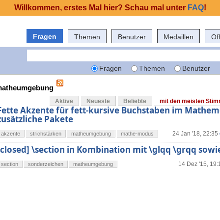
Willkommen, erstes Mal hier? Schau mal unter
FAQ
!
Fragen
Themen
Benutzer
Medaillen
Of
Fragen
Themen
Benutzer
t matheumgebung
Aktive
Neueste
Beliebte
mit den meisten Sti
Fette Akzente für fett-kursive Buchstaben im Mathe
zusätzliche Pakete
24 Jan '18, 22:35
akzente
strichstärken
matheumgebung
mathe-modus
[closed] \section in Kombination mit \glqq \grqq sowi
14 Dez '15, 19:
section
sonderzeichen
matheumgebung