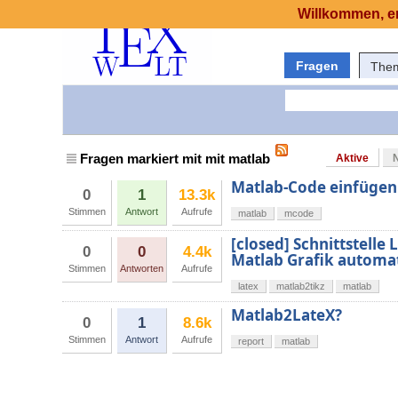
Willkommen, er
Fragen
The
Fragen markiert mit mit matlab
Aktive
Matlab-Code einfügen
0
1
13.3k
Stimmen
Antwort
Aufrufe
matlab
mcode
[closed] Schnittstelle 
0
0
4.4k
Matlab Grafik automat
Stimmen
Antworten
Aufrufe
latex
matlab2tikz
matlab
Matlab2LateX?
0
1
8.6k
Stimmen
Antwort
Aufrufe
report
matlab