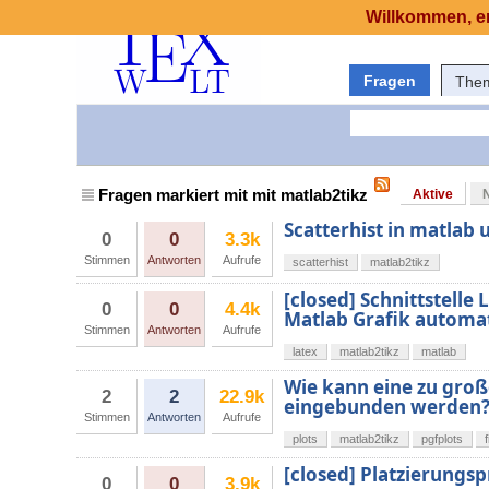
Willkommen, er
Fragen
The
Fragen markiert mit mit matlab2tikz
Aktive
Scatterhist in matlab
0
0
3.3k
Stimmen
Antworten
Aufrufe
scatterhist
matlab2tikz
[closed] Schnittstelle 
0
0
4.4k
Matlab Grafik automat
Stimmen
Antworten
Aufrufe
latex
matlab2tikz
matlab
Wie kann eine zu groß
2
2
22.9k
eingebunden werden
Stimmen
Antworten
Aufrufe
plots
matlab2tikz
pgfplots
[closed] Platzierungsp
0
0
3.9k