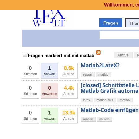
Willkommen, er
Fragen
The
Fragen markiert mit mit matlab
Aktive
Matlab2LateX?
0
1
8.6k
Stimmen
Antwort
Aufrufe
report
matlab
[closed] Schnittstelle 
0
0
4.4k
Matlab Grafik automat
Stimmen
Antworten
Aufrufe
latex
matlab2tikz
matlab
Matlab-Code einfügen
0
1
13.3k
Stimmen
Antwort
Aufrufe
matlab
mcode