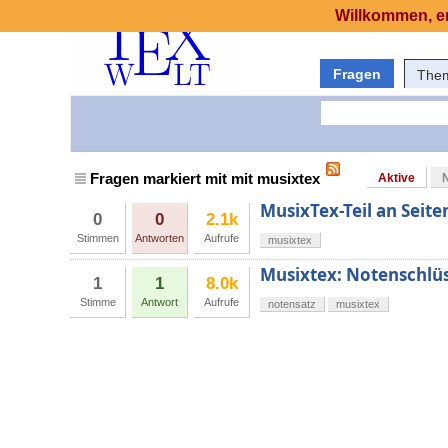
Willkommen, er
Fragen
The
Fragen markiert mit mit musixtex
Aktive
MusixTex-Teil an Seite
0
0
2.1k
Stimmen
Antworten
Aufrufe
musixtex
Musixtex: Notenschlüs
1
1
8.0k
Stimme
Antwort
Aufrufe
notensatz
musixtex