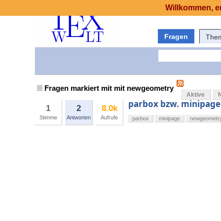
Willkommen, er
Fragen
The
Fragen markiert mit mit newgeometry
Aktive
parbox bzw. minipage
1
2
8.0k
Stimme
Antworten
Aufrufe
parbox
minipage
newgeometr